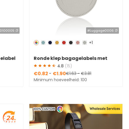
t0100005
#Luggage0006
+1
Redden
50 %
elabel
Ronde klep bagagelabels met
logo
4.8
(15)
€0.82
-
€1.90
€1.63
-
€3.81
Minimum hoeveelheid: 100