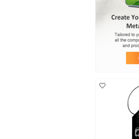
Ovaal(7)
Hart(6)
GELEGENHEID/THEMA
GESLACHT
Heren(110)
Vrouwen(109)
Kinderen(55)
Neutrale(91)
Uniseks(93)
Volwassenen(108)
Jeugd(96)
Jongens(50)
Laat meer zien...