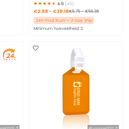
4.9
(45)
€2.88
-
€28.18
€5.75
-
€56.36
24H Prod. Rush + 3-Day Ship
Minimum hoeveelheid: 2
age0005
#Luggage0012