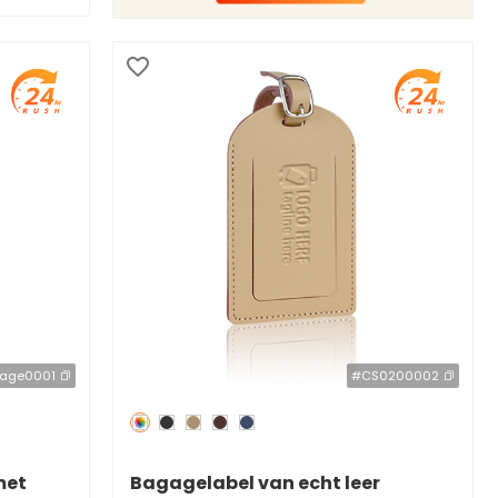
age0001
#CS0200002
Redden
50 %
met
Bagagelabel van echt leer