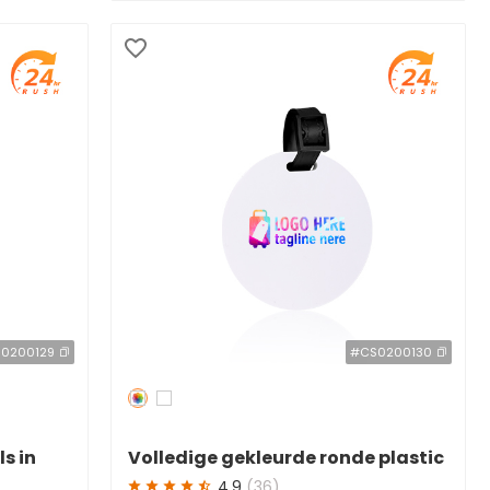
0200129
#CS0200130
Redden
50 %
s in
Volledige gekleurde ronde plastic
bagagelabels met PVC-band
4.9
(36)