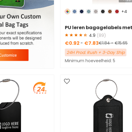
+4
Redden
50 %
PU leren bagagelabels met
4.9
(89)
€0.92
-
€7.83
€1.84
-
€15.65
24H Prod. Rush + 3-Day Ship
Minimum hoeveelheid: 5