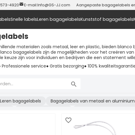
-573-4920
E-mail:
Info@GS-JJ.com
Aangepaste bagagelabels en t
abels
Snelle labels
Leren bagagelabels
Kunststof bagagelabels
elabels
chillende materialen zoals metaal, leer en plastic, bieden blanco 
 blanco bagagelabels zijn de mogelijkheden voor het creëren van
e keuze zijn voor individuen en bedrijven die een statement wi
● Professionele service
● Gratis bezorging
● 100% kwaliteitsgaranti
Leren bagagelabels
Bagagelabels van metaal en aluminium
abels
Siliconen bagagelabels
Geborduurde bagagelabels
en
Paspoorthouders