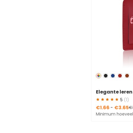
Afneembare bandjes(103)
Verstelbare bandjes(83)
Dubbelzijdige aanpassing(49)
Informatiekaart
inbegrepen(107)
Redden
50 %
Elegante lere
een klassieke
5
(1)
€1.66
-
€3.65
€
Minimum hoeveel