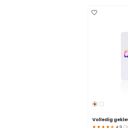
Redden
50 %
Volledig gekle
bagagelabels
4.9
(3