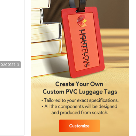
0200127
ssen