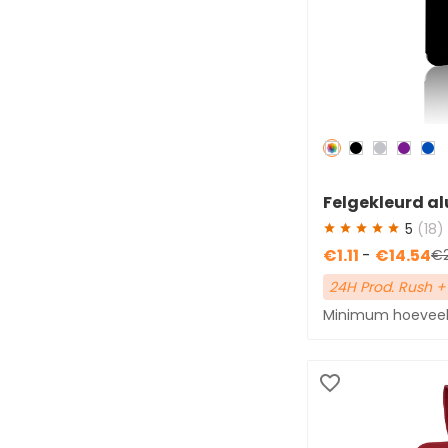
GRATIS BEZORGING
Ja(133)
DOORLOOPTIJD
24-uurs spoedproductie(3)
Redden
50 %
2-5 werkdagen(2)
Felgekleurd a
6-10 werkdagen(20)
bagagelabel 
5
(18)
11-15 werkdagen(47)
€1.11
-
€14.54
€
16-20 werkdagen(43)
24H Prod. Rush +
26-30 werkdagen(21)
Minimum hoeveelh
FUNCTIE
Privacyklep afdekking(43)
Opvouwbare binnenpagina(8)