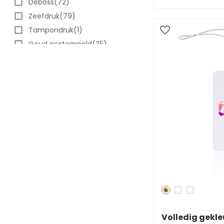
Deboss(72)
Zeefdruk(79)
Tampondruk(1)
Goud gestempeld(35)
Blanco - Geen opdruk(129)
Warm gestempeld(2)
Laat meer zien...
MINIMUM BESTELHOEVEELHEID
≤12(10)
51~100(59)
101~399(35)
≥400(23)
FUNCTIE
Redden
50 %
Volledig gekle
Waterafstotend(58)