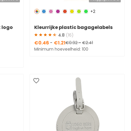
+2
Redden
50 %
 logo
Kleurrijke plastic bagagelabels
met logo
4.8
(16)
€0.46
-
€1.21
€0.92
-
€2.41
Minimum hoeveelheid: 100