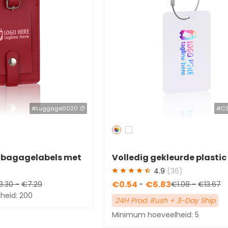
#Luggage0020
#CS
Redden
50 %
n bagagelabels met
Volledig gekleurde plastic
 gespband
bagagelabels met kabellu
4.9
(36)
€0.54
-
€6.83
3.30
-
€7.29
€1.08
-
€13.67
heid: 200
24H Prod. Rush + 3-Day Ship
Minimum hoeveelheid: 5