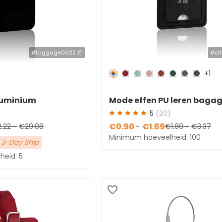
#Luggage0022
#cl
+1
Redden
50 %
luminium
Mode effen PU leren bagag
met naamkaartje
5
(20)
€0.90
-
€1.69
2.22
-
€29.08
€1.80
-
€3.37
Minimum hoeveelheid: 100
 3-Day Ship
eid: 5