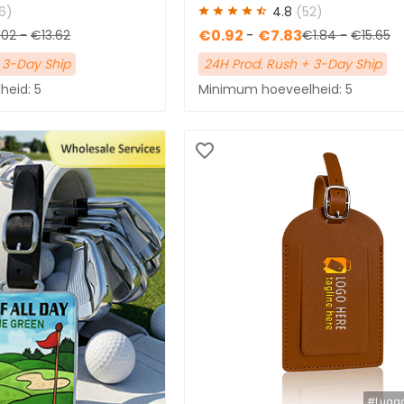
met riem
logo op maat
16)
4.8
(52)
€0.92
-
€7.83
.02
-
€13.62
€1.84
-
€15.65
 3-Day Ship
24H Prod. Rush + 3-Day Ship
eid: 5
Minimum hoeveelheid: 5
#Lugg