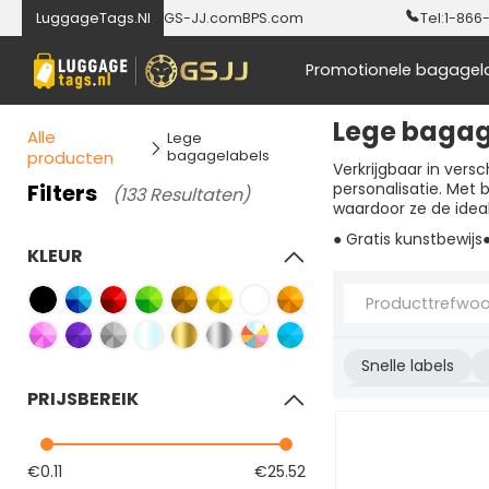
LuggageTags.Nl
GS-JJ.com
BPS.com
Tel:
1-866
Promotionele bagagel
Lege bagag
Alle
Lege
bagagelabels
producten
Verkrijgbaar in vers
Filters
personalisatie. Met
(133 Resultaten)
waardoor ze de ideal
● Gratis kunstbewijs
KLEUR
Snelle labels
PRIJSBEREIK
Houten bagagel
Bagagelabelluss
€0.11
€25.52