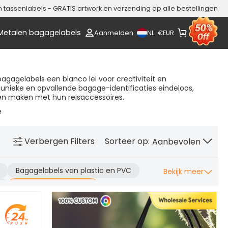
assenlabels - GRATIS artwork en verzending op alle bestellingen
Metalen bagagelabels
NL
Aanmelden
€
EUR
bagagelabels een blanco lei voor creativiteit en
 unieke en opvallende bagage-identificaties eindeloos,
llen maken met hun reisaccessoires.
e
Verbergen
Filters
Sorteer op:
Aanbevolen
Bagagelabels van plastic en PVC
Bekijk meer
Lege bagagelabels