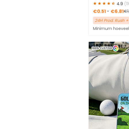
bagagelabels 
4.9
(1
Milieuvriendelijk(4)
€0.51
-
€6.81
€1
Verpakbaar(4)
24H Prod. Rush +
Breekbestendig(33)
Minimum hoeveelh
Kleur Veranderend(1)
Waterdicht(41)
Antislip(2)
Krasbestendig(1)
Laat meer zien...
VORM
Onregelmatig(20)
Cirkel(15)
Rechthoek(79)
Vierkant(3)
Ruit(2)