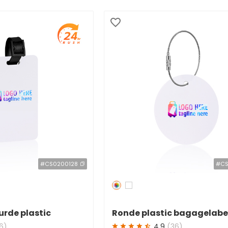
#CS0200128
#CS
Redden
50 %
urde plastic
Ronde plastic bagagelabel
 met PVC-band
kleur met kabellussen
6)
4.9
(36)