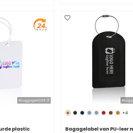
#Luggage0008
#Lugg
+4
Redden
50 %
urde plastic
Bagagelabel van PU-leer 