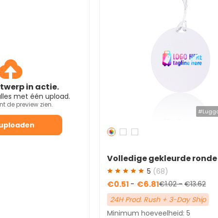
twerp in actie.
 alles met één upload.
unt de preview zien.
#Lugg
uploaden
Redden
50 %
Volledige gekleurde ronde 
bagagelabels met riem
5
(68)
€0.51
-
€6.81
€1.02
-
€13.62
24H Prod. Rush + 3-Day Ship
Minimum hoeveelheid: 5