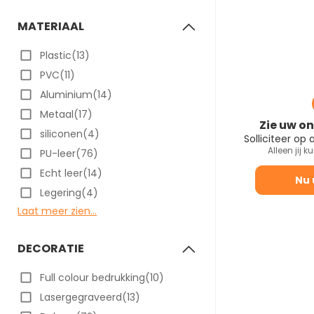
MATERIAAL
Plastic(13)
PVC(11)
Aluminium(14)
Metaal(17)
Zie uw on
siliconen(4)
Solliciteer op
Alleen jij k
PU-leer(76)
Echt leer(14)
Nu 
Legering(4)
Laat meer zien...
DECORATIE
Full colour bedrukking(10)
Lasergegraveerd(13)