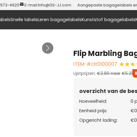
-573-4920
E-mail:
Info@GS-JJ.com
Aangepaste bagagelabels en t
abels
Snelle labels
Leren bagagelabels
Kunststof bagagelabels
Flip Marbling B
ITEM: #clt0100007
Lijstprijzen:
€2.89
naar
€5.21
overzicht van de bes
Hoeveelheid:
0 
Eenheid prijs:
€0
Opgericht lading:
€0