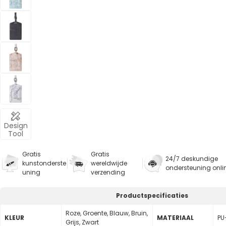
Design
Tool
Gratis
Gratis
24/7 deskundige
kunstonderste
wereldwijde
ondersteuning onli
uning
verzending
Productspecificaties
Roze, Groente, Blauw, Bruin,
KLEUR
MATERIAAL
PU
Grijs, Zwart