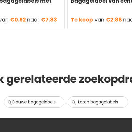
 bagagelabels met
Bagagelabel van echt
van
€0.92
naar
€7.83
Te koop
van
€2.88
na
k gerelateerde zoekopdr
Blauwe bagagelabels
Leren bagagelabels