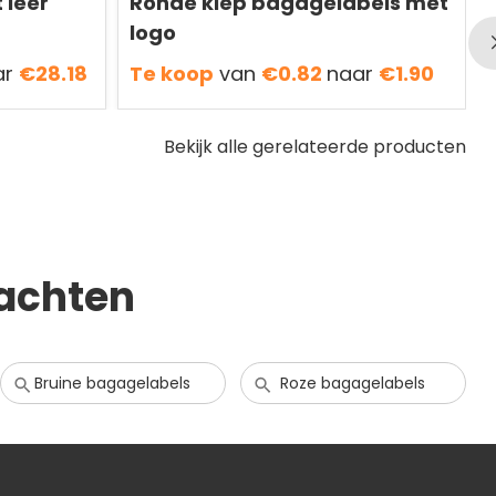
 leer
Ronde klep bagagelabels met
logo
ar
€28.18
Te koop
van
€0.82
naar
€1.90
Bekijk alle gerelateerde producten
achten
Bruine bagagelabels
Roze bagagelabels