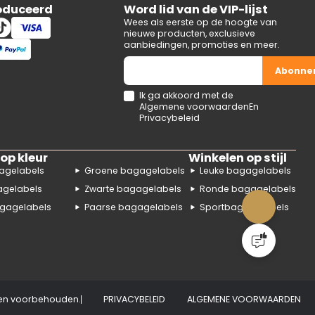
oduceerd
Word lid van de VIP-lijst
Wees als eerste op de hoogte van
nieuwe producten, exclusieve
aanbiedingen, promoties en meer.
Abonne
Ik ga akkoord met de
Algemene voorwaarden
En
Privacybeleid
op kleur
Winkelen op stijl
agelabels
Groene bagagelabels
Leuke bagagelabels
agelabels
Zwarte bagagelabels
Ronde bagagelabels
gagelabels
Paarse bagagelabels
Sportbagagelabels
en voorbehouden.
PRIVACYBELEID
ALGEMENE VOORWAARDEN