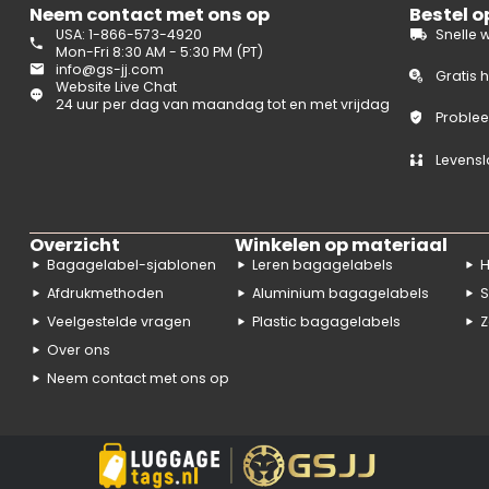
Neem contact met ons op
Bestel 
USA: 1-866-573-4920
Snelle 
Mon-Fri 8:30 AM - 5:30 PM (PT)
info@gs-jj.com
Gratis 
Website Live Chat
24 uur per dag van maandag tot en met vrijdag
Problee
Levensl
Overzicht
Winkelen op materiaal
Bagagelabel-sjablonen
Leren bagagelabels
H
Afdrukmethoden
Aluminium bagagelabels
S
Veelgestelde vragen
Plastic bagagelabels
Z
Over ons
Neem contact met ons op