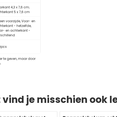
orkant 4,3 x 7,6 cm;
hterkant 5 x 7,6 cm
leen voorzijde, Voor- en
hterkant - hetzelfde,
or- en achterkant -
rschillend
0pcs
eer te geven, maar door
.
t vind je misschien ook l
Redden
50 %