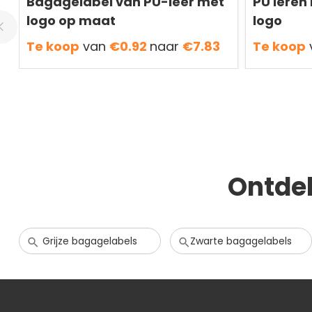
Bagagelabel van PU-leer met
PU leren
logo op maat
logo
Te koop
van
€0.92
naar
€7.83
Te koop
Ontde
Grijze bagagelabels
Zwarte bagagelabels