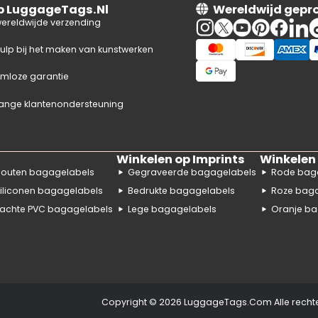
op LuggageTags.Nl
Wereldwijd gepr
wereldwijde verzending
hulp bij het maken van kunstwerken
mloze garantie
ange klantenondersteuning
Winkelen op Imprints
Winkelen 
outen bagagelabels
Gegraveerde bagagelabels
Rode bag
iliconen bagagelabels
Bedrukte bagagelabels
Roze bag
achte PVC bagagelabels
Lege bagagelabels
Oranje ba
Copyright © 2026
LuggageTags.Com Alle recht