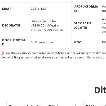
lAFDRUKFORMA
Vo
MAAT
2,75" x 4,33"
AT
ac
Al
Deboss(set up fee:
DECORATIE
ac
DECORATIE
US$30.00), UV-print,
LOCATIE
Vo
Blanco - Geen opdruk
ve
DOORLOOPTIJ
6-10 werkdagen
MOQ
10
D
Wij streven ernaar de kleuren in onze foto's zo nauwkeurig mogelijk w
de belichting en monitorinstellingen kunnen er kleine verschillen ontstaan
Di
Redden
50 %
Redden
50 %