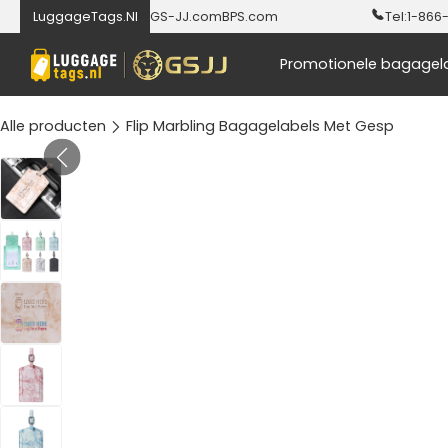
LuggageTags.Nl
GS-JJ.com
BPS.com
Tel:
1-866
Promotionele bagagel
Alle producten
Flip Marbling Bagagelabels Met Gesp