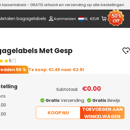
assenlabels - GRATIS artwork en verzending op alle bestellingen
Metalen bagagelabels
NL
Aanmelden
€
EUR
agagelabels Met Gesp
5
(1)
Redden
50 %
Te koop:
€1.45
naar
€2.61
telling
€0.00
Subtotaal:
pcs
Gratis
Verzending
Gratis
Bewijs
.00
TOEVOEGEN AAN
KOOP NU
.00
WINKELWAGEN