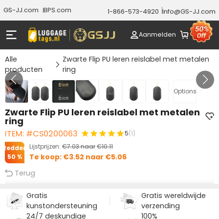
GS-JJ.com
BPS.com
1-866-573-4920
Info@GS-JJ.com
Aanmelden
Alle
Zwarte Flip PU leren reislabel met metalen
producten
ring
Gallery 1/7
Options
Zwarte Flip PU leren reislabel met metalen
ring
ITEM: #CS0200063
5
(1)
Lijstprijzen:
€7.03
naar
€10.11
Redden
Te koop:
€3.52
naar
€5.06
50 %
Terug
Gratis
Gratis wereldwijde
kunstondersteuning
verzending
24/7 deskundige
100%