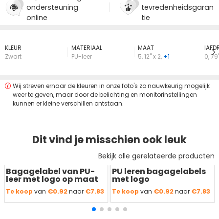
ondersteuning
tevredenheidsgaran
online
tie
KLEUR
MATERIAAL
MAAT
lAFD
Zwart
PU-leer
5
,
12" x 2
,
+1
0
,
79"
Wij streven ernaar de kleuren in onze foto's zo nauwkeurig mogelijk
weer te geven, maar door de belichting en monitorinstellingen
kunnen er kleine verschillen ontstaan.
Dit vind je misschien ook leuk
Bekijk alle gerelateerde producten
Bagagelabel van PU-
PU leren bagagelabels
Redden
50 %
Redden
50 %
leer met logo op maat
met logo
€0.92
€7.83
€0.92
€7.83
Te koop
van
naar
Te koop
van
naar