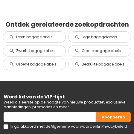
Ontdek gerelateerde zoekopdrachten
Leren bagagelabels
Lege bagagelabels
Zwarte bagagelabels
Oranje bagagelabels
Groene bagagelabels
Bedrukte bagagelabels
Word lid van de VIP-lijst
Wees als eerste op de hoogte van nieuwe producten, exclusieve
aanbiedingen, promoties en meer.
Abonneren
Ik ga akkoord met de
Algemene voorwaarden
En
Privacybeleid