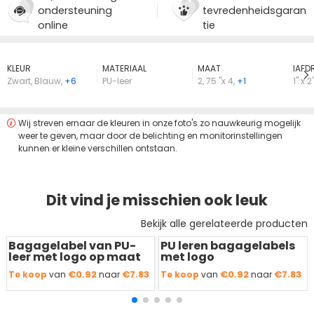
ondersteuning
tevredenheidsgaran
online
tie
KLEUR
MATERIAAL
MAAT
lAFD
Zwart
,
Blauw
,
+6
PU-leer
2
,
75 "x 4
,
+1
1'' x 2'
Wij streven ernaar de kleuren in onze foto's zo nauwkeurig mogelijk
weer te geven, maar door de belichting en monitorinstellingen
kunnen er kleine verschillen ontstaan.
Dit vind je misschien ook leuk
Bekijk alle gerelateerde producten
Bagagelabel van PU-
PU leren bagagelabels
Redden
50 %
Redden
50 %
leer met logo op maat
met logo
€0.92
€7.83
€0.92
€7.83
Te koop
van
naar
Te koop
van
naar