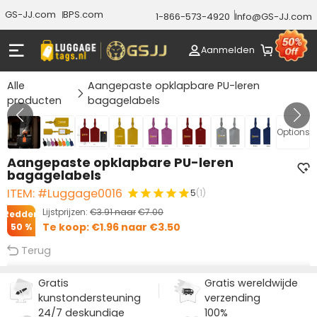
GS-JJ.com
BPS.com
1-866-573-4920
Info@GS-JJ.com
Aanmelden
Alle
Aangepaste opklapbare PU-leren
producten
bagagelabels
Gallery 1/10
Options
Aangepaste opklapbare PU-leren
bagagelabels
ITEM: #Luggage0016
5
(1)
Lijstprijzen:
€3.91
naar
€7.00
Redden
Te koop:
€1.96
naar
€3.50
50 %
Terug
Gratis
Gratis wereldwijde
kunstondersteuning
verzending
24/7 deskundige
100%