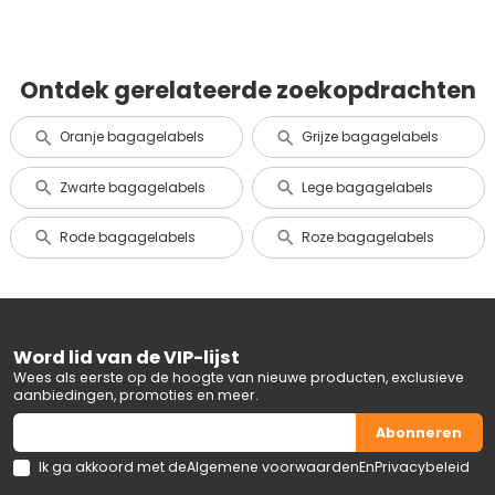
Ontdek gerelateerde zoekopdrachten
Oranje bagagelabels
Grijze bagagelabels
Zwarte bagagelabels
Lege bagagelabels
Rode bagagelabels
Roze bagagelabels
Word lid van de VIP-lijst
Wees als eerste op de hoogte van nieuwe producten, exclusieve
aanbiedingen, promoties en meer.
Abonneren
Ik ga akkoord met de
Algemene voorwaarden
En
Privacybeleid