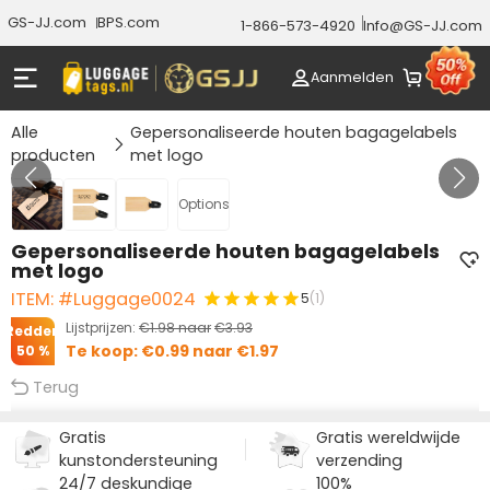
GS-JJ.com
BPS.com
1-866-573-4920
Info@GS-JJ.com
Aanmelden
Alle
Gepersonaliseerde houten bagagelabels
producten
met logo
Gallery 1/3
Options
Gepersonaliseerde houten bagagelabels
met logo
ITEM: #Luggage0024
5
(1)
Lijstprijzen:
€1.98
naar
€3.93
Redden
Te koop:
€0.99
naar
€1.97
50 %
Terug
Gratis
Gratis wereldwijde
kunstondersteuning
verzending
24/7 deskundige
100%