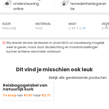
ondersteuning
tevredenheidsgaran
online
tie
KLEUR
MATERIAAL
MAAT
lAFD
Natuurlijk
Hout
3
,
94 "x 2
,
+1
3
,
94''
Wij streven ernaar de kleuren in onze foto's zo nauwkeurig mogelijk
weer te geven, maar door de belichting en monitorinstellingen
kunnen er kleine verschillen ontstaan.
Dit vind je misschien ook leuk
Bekijk alle gerelateerde producten
Reisbagagelabel van
Redden
50 %
natuurlijk kurk
€1.67
€2.71
Te koop
van
naar