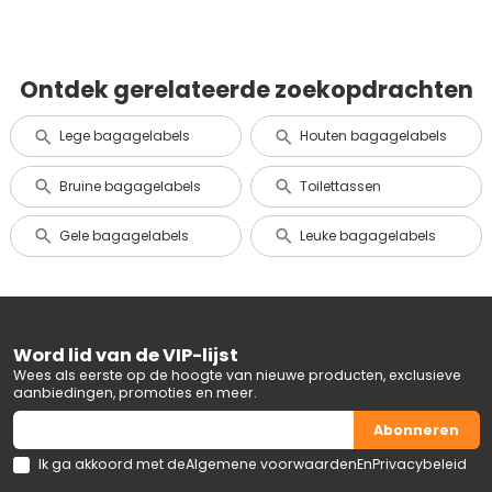
Ontdek gerelateerde zoekopdrachten
Lege bagagelabels
Houten bagagelabels
Bruine bagagelabels
Toilettassen
Gele bagagelabels
Leuke bagagelabels
Word lid van de VIP-lijst
Wees als eerste op de hoogte van nieuwe producten, exclusieve
aanbiedingen, promoties en meer.
Abonneren
Ik ga akkoord met de
Algemene voorwaarden
En
Privacybeleid