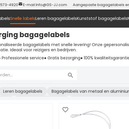
-573-4920
E-mail:
Info@GS-JJ.com
Aangepaste bagagelabels en t
abels
Snelle labels
Leren bagagelabels
Kunststof bagagelabels
orging bagagelabels
liseerde bagagelabels met snelle levering! Onze gepersonalisee
tie. Ideaal voor reizigers en bedrijven.
● Professionele service
● Gratis bezorging
● 100% kwaliteitsgaranti
Leren bagagelabels
Bagagelabels van metaal en alumini
abels
Siliconen bagagelabels
Geborduurde bagagelabels
en
Paspoorthouders