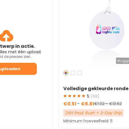
twerp in actie.
 alles met één upload.
unt de preview zien.
#Lugg
uploaden
Redden
50 %
Volledige gekleurde ronde 
bagagelabels met riem
5
(68)
€0.51
-
€6.81
€1.02
-
€13.62
24H Prod. Rush + 3-Day Ship
Minimum hoeveelheid: 5