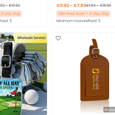
€0.92
-
€7.83
.02
-
€13.62
€1.84
-
€15.65
 3-Day Ship
24H Prod. Rush + 3-Day Ship
eid: 5
Minimum hoeveelheid: 5
#Lugg