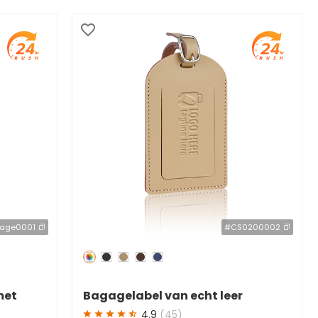
age0001
#CS0200002
Redden
50 %
met
Bagagelabel van echt leer
4.9
(45)