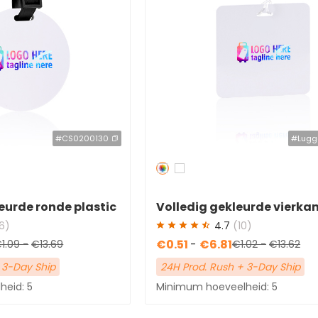
#CS0200130
#Lugg
Redden
50 %
eurde ronde plastic
Volledig gekleurde vierka
 met PVC-band
plastic bagagelabels met 
6)
4.7
(10)
€0.51
-
€6.81
1.09
-
€13.69
€1.02
-
€13.62
 3-Day Ship
24H Prod. Rush + 3-Day Ship
eid: 5
Minimum hoeveelheid: 5