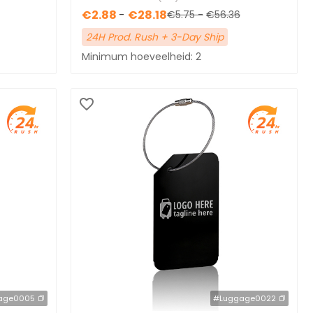
€2.88
-
€28.18
€5.75
-
€56.36
24H Prod. Rush + 3-Day Ship
Minimum hoeveelheid: 2
age0005
#Luggage0022