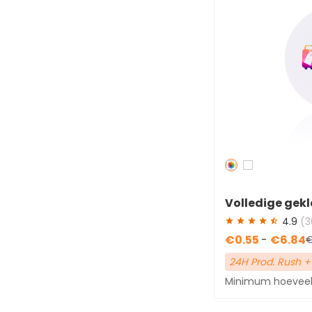
Redden
50 %
Volledige gekl
bagagelabels
4.9
(3
€0.55
-
€6.84
€
24H Prod. Rush +
Minimum hoeveelh