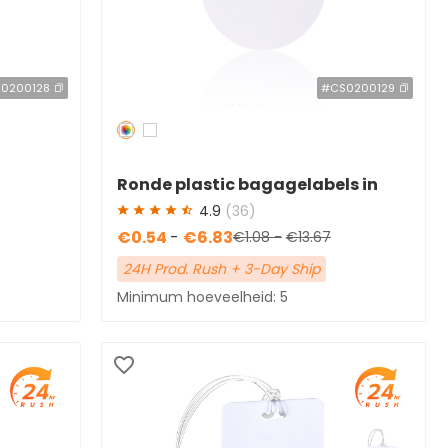
0200128
#CS0200129
Redden
50 %
Ronde plastic bagagelabels in
and
kleur met kabellussen
4.9
(36)
€0.54
-
€6.83
€1.08
-
€13.67
24H Prod. Rush + 3-Day Ship
Minimum hoeveelheid: 5