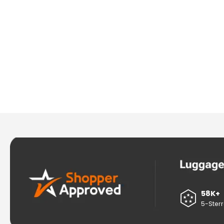
58K+
5-Ster