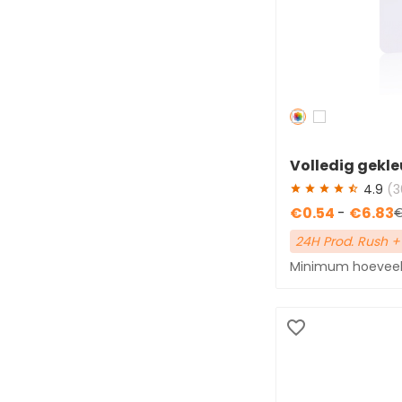
Informatiekaart inbegrepen(4)
Redden
50 %
Volledig gekle
bagagelabels 
4.9
(3
€0.54
-
€6.83
€
24H Prod. Rush +
Minimum hoeveelh