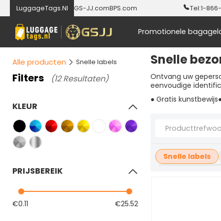
LuggageTags.Nl
GS-JJ.com
BPS.com
Tel:
1-866
Promotionele bagagel
Snelle bez
Alle producten
Snelle labels
Filters
Ontvang uw gepersona
(12 Resultaten)
eenvoudige identifica
● Gratis kunstbewijs
KLEUR
Snelle labels
PRIJSBEREIK
Houten bagagel
Bagagelabelluss
€0.11
€25.52