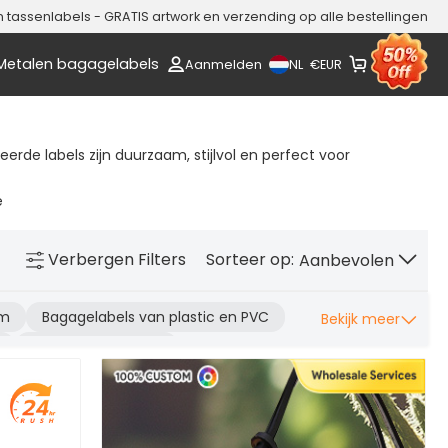
assenlabels - GRATIS artwork en verzending op alle bestellingen
Metalen bagagelabels
NL
Aanmelden
€
EUR
rde labels zijn duurzaam, stijlvol en perfect voor
e
Verbergen
Filters
Sorteer op:
Aanbevolen
um
Bagagelabels van plastic en PVC
Bekijk meer
Lege bagagelabels