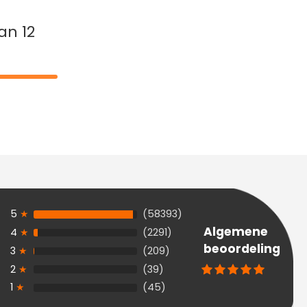
an 12
5
★
(58393)
Algemene
4
★
(2291)
beoordeling
3
★
(209)
2
★
(39)
1
★
(45)