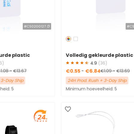
#CS0200127
#CS
Redden
50 %
urde plastic
Volledig gekleurde plastic
met kabellussen
bagagelabels met PVC-b
6)
4.9
(36)
€0.55
-
€6.84
1.08
-
€13.67
€1.09
-
€13.69
 3-Day Ship
24H Prod. Rush + 3-Day Ship
eid: 5
Minimum hoeveelheid: 5