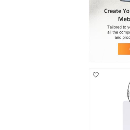
GRATIS BEZORGING
Ja(12)
DOORLOOPTIJD
24-uurs spoedproductie(3)
2-5 werkdagen(2)
11-15 werkdagen(9)
FUNCTIE
Privacyklep afdekking(3)
Afneembare bandjes(12)
Verstelbare bandjes(4)
Dubbelzijdige aanpassing(10)