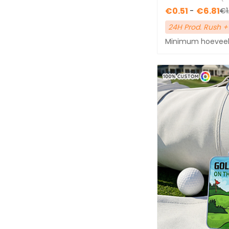
Cirkel(3)
€0.51
-
€6.81
€1
Rechthoek(8)
24H Prod. Rush +
Vierkant(1)
Minimum hoeveelh
GELEGENHEID/THEMA
GESLACHT
Heren(12)
Vrouwen(12)
Kinderen(5)
Neutrale(4)
Uniseks(5)
Volwassenen(9)
Jeugd(10)
Jongens(5)
Laat meer zien...