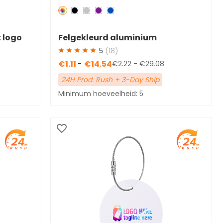
Redden
50 %
 logo
Felgekleurd aluminium
bagagelabel met naamkaartje
5
(18)
€1.11
-
€14.54
€2.22
-
€29.08
24H Prod. Rush + 3-Day Ship
Minimum hoeveelheid: 5