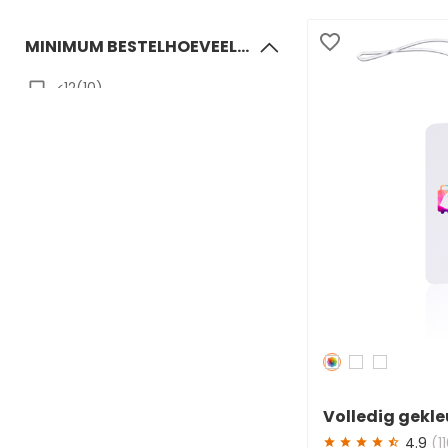
MINIMUM BESTELHOEVEELHEID
≤12(10)
51~100(2)
FUNCTIE
Waterafstotend(11)
Verpakbaar(4)
Breekbestendig(1)
Waterdicht(6)
Antislip(1)
Met schroefkabellus(2)
Redden
50 %
VORM
Volledig gekle
bagagelabels 
4.9
(1