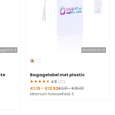
age0010
#CS0200134
Redden
50 %
nte
Bagagelabel met plastic
riem
kaartinzetstuk en riempje
4.9
(27)
€1.15
-
€12.52
€2.31
-
€25.02
Minimum hoeveelheid: 5