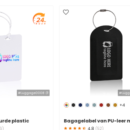
#Luggage0008
#Lugg
+4
Redden
50 %
urde plastic
Bagagelabel van PU-leer 
met riem
logo op maat
16)
4.8
(52)