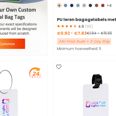
+4
Redden
50 %
PU leren bagagelabels met
4.9
(89)
€0.92
-
€7.83
€1.84
-
€15.65
24H Prod. Rush + 3-Day Ship
Minimum hoeveelheid: 5