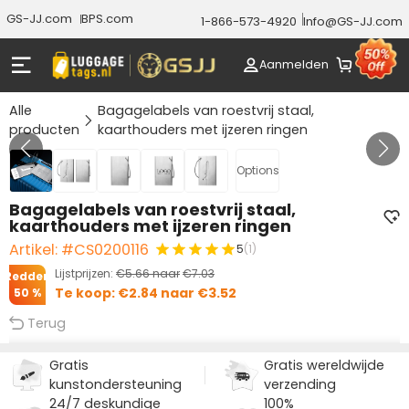
GS-JJ.com
BPS.com
1-866-573-4920
Info@GS-JJ.com
Aanmelden
Alle
Bagagelabels van roestvrij staal,
producten
kaarthouders met ijzeren ringen
GALERIJ 1/5
Options
Bagagelabels van roestvrij staal,
kaarthouders met ijzeren ringen
Artikel: #CS0200116
5
(1)
Lijstprijzen:
€5.66
naar
€7.03
Redden
Te koop:
€2.84
naar
€3.52
50 %
Terug
Gratis
Gratis wereldwijde
kunstondersteuning
verzending
24/7 deskundige
100%