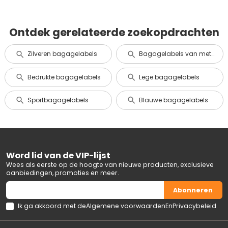
Ontdek gerelateerde zoekopdrachten
Zilveren bagagelabels
Bagagelabels van metaal en aluminium
Bedrukte bagagelabels
Lege bagagelabels
Sportbagagelabels
Blauwe bagagelabels
Word lid van de VIP-lijst
Wees als eerste op de hoogte van nieuwe producten, exclusieve
aanbiedingen, promoties en meer.
Abonneren
Ik ga akkoord met de
Algemene voorwaarden
En
Privacybeleid