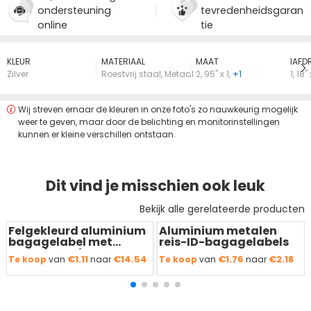
ondersteuning
tevredenheidsgaran
online
tie
KLEUR
MATERIAAL
MAAT
lAFD
Zilver
Roestvrij staal
,
Metaal
2
,
95" x 1
,
+1
1
,
18" 
Wij streven ernaar de kleuren in onze foto's zo nauwkeurig mogelijk
weer te geven, maar door de belichting en monitorinstellingen
kunnen er kleine verschillen ontstaan.
Dit vind je misschien ook leuk
Bekijk alle gerelateerde producten
Felgekleurd aluminium
Aluminium metalen
Redden
50 %
Redden
50 %
bagagelabel met
reis-ID-bagagelabels
naamkaartje
€1.11
€14.54
€1.76
€2.18
Te koop
van
naar
Te koop
van
naar