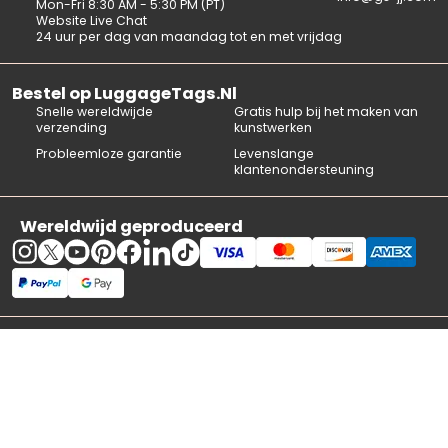
Mon-Fri 8:30 AM - 5:30 PM (PT)
Website Live Chat
24 uur per dag van maandag tot en met vrijdag
Bestel op LuggageTags.Nl
Snelle wereldwijde
Gratis hulp bij het maken van
verzending
kunstwerken
Probleemloze garantie
Levenslange
klantenondersteuning
Wereldwijd geproduceerd
Overzicht
Bagagelabel-sjablonen
Afdrukmethoden
Veelgestelde vragen
Over ons
Neem contact met ons op