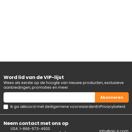
Word lid van de VIP-lijst
Wees als eerste op de hoogte van nieuwe producten, exclusieve
aanbiedingen, promoties en meer.
Abonneren
Ik ga akkoord met de
Algemene voorwaarden
En
Privacybeleid
Neem contact met ons op
USA: 1-866-573-4920
info@gs-jj.com