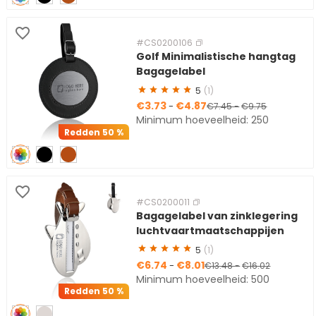
#CS0200106
Golf Minimalistische hangtag
Bagagelabel
5
(1)
€3.73
€4.87
-
€7.45
-
€9.75
Minimum hoeveelheid: 250
Redden
50 %
#CS0200011
Bagagelabel van zinklegering
luchtvaartmaatschappijen
5
(1)
€6.74
€8.01
-
€13.48
-
€16.02
Minimum hoeveelheid: 500
Redden
50 %