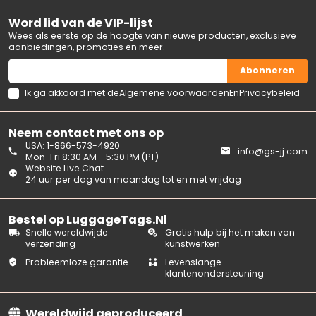
Word lid van de VIP-lijst
Wees als eerste op de hoogte van nieuwe producten, exclusieve
aanbiedingen, promoties en meer.
Abonneren
Ik ga akkoord met de
Algemene voorwaarden
En
Privacybeleid
Neem contact met ons op
USA: 1-866-573-4920
info@gs-jj.com
Mon-Fri 8:30 AM - 5:30 PM (PT)
Website Live Chat
24 uur per dag van maandag tot en met vrijdag
Bestel op LuggageTags.Nl
Snelle wereldwijde
Gratis hulp bij het maken van
verzending
kunstwerken
Probleemloze garantie
Levenslange
klantenondersteuning
Wereldwijd geproduceerd