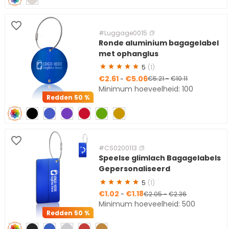
#Luggage0015
Ronde aluminium bagagelabel
met ophanglus
5
(1)
€2.61
€5.06
-
€5.21
-
€10.11
Minimum hoeveelheid: 100
Redden
50 %
#CS0200113
Speelse glimlach Bagagelabels
Gepersonaliseerd
5
(1)
€1.02
€1.18
-
€2.05
-
€2.36
Minimum hoeveelheid: 500
Redden
50 %