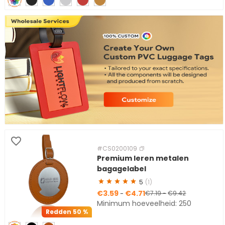
#CS0200109
Premium leren metalen
bagagelabel
5
(1)
€3.59
€4.71
-
€7.19
-
€9.42
Minimum hoeveelheid: 250
Redden
50 %