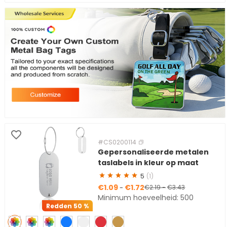
#CS0200114
Gepersonaliseerde metalen
taslabels in kleur op maat
5
(1)
€1.09
€1.72
-
€2.19
-
€3.43
Minimum hoeveelheid: 500
Redden
50 %