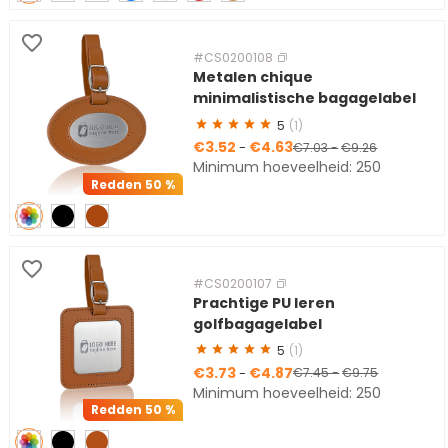
#CS0200108
Metalen chique
minimalistische bagagelabel
5
(1)
€3.52
€4.63
-
€7.03
-
€9.26
Minimum hoeveelheid: 250
Redden
50 %
#CS0200107
Prachtige PU leren
golfbagagelabel
5
(1)
€3.73
€4.87
-
€7.45
-
€9.75
Minimum hoeveelheid: 250
Redden
50 %