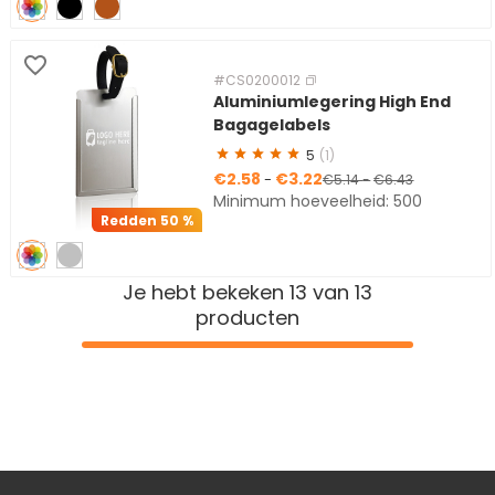
#CS0200012
Aluminiumlegering High End
Bagagelabels
5
(1)
€2.58
€3.22
-
€5.14
-
€6.43
Minimum hoeveelheid: 500
Redden
50 %
Je hebt bekeken 13 van 13
producten