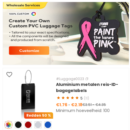
#Luggage0023
Aluminium metalen reis-ID-
bagagelabels
5
(11)
€1.76
€2.18
-
€3.51
-
€4.35
Minimum hoeveelheid: 100
Redden
50 %