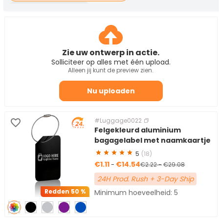
Leren bagagelabels
Bagagelabels van metaal en aluminium
Bagagelabels van plastic en PVC
Zie uw ontwerp in actie.
Houten bagagelabels
Solliciteer op alles met één upload.
Siliconen bagagelabels
Alleen jij kunt de preview zien.
Geborduurde bagagelabels
Nu uploaden
Lege bagagelabels
Bagagelabellussen
#Luggage0022
Paspoorthouders
Felgekleurd aluminium
bagagelabel met naamkaartje
5
(18)
€1.11
€14.54
-
€2.22
-
€29.08
24H Prod. Rush + 3-Day Ship
Redden
50 %
Minimum hoeveelheid: 5