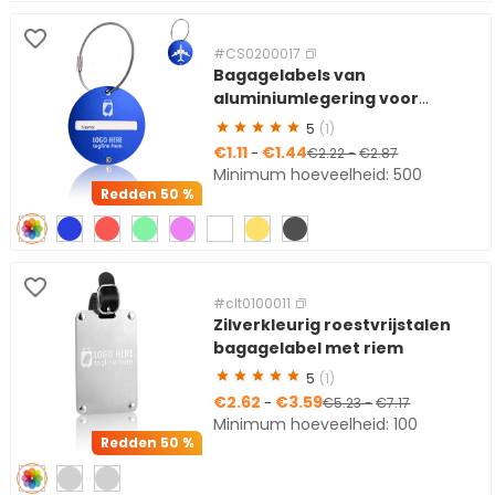
#CS0200017
Bagagelabels van
aluminiumlegering voor
vliegtuigen
5
(1)
€1.11
€1.44
-
€2.22
-
€2.87
Minimum hoeveelheid: 500
Redden
50 %
#clt0100011
Zilverkleurig roestvrijstalen
bagagelabel met riem
5
(1)
€2.62
€3.59
-
€5.23
-
€7.17
Minimum hoeveelheid: 100
Redden
50 %