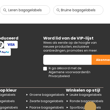
Leren bagagelabels
Bruine bagagelabels
oduceerd
Word lid van de VIP-lijst
Wees als eerste op de hoogte van
nieuwe producten, exclusieve
aanbiedingen, promoties en meer.
Abonne
Ik ga akkoord met de
Algemene voorwaarden
En
Privacybeleid
op kleur
Winkelen op stijl
agelabels
Groene bagagelabels
Leuke bagagelabels
agelabels
Zwarte bagagelabels
Ronde bagagelabels
gagelabels
Paarse bagagelabels
Sportbagagelabels