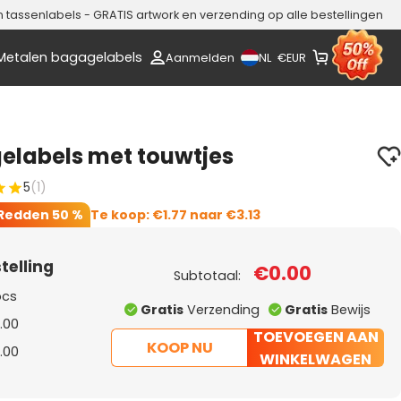
assenlabels - GRATIS artwork en verzending op alle bestellingen
Metalen bagagelabels
NL
Aanmelden
€
EUR
elabels met touwtjes
5
(1)
Redden
50 %
Te koop:
€1.77
naar
€3.13
telling
€0.00
Subtotaal:
pcs
Gratis
Verzending
Gratis
Bewijs
.00
TOEVOEGEN AAN
KOOP NU
.00
WINKELWAGEN