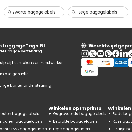
Zwarte bagagelabels
Lege bagagelabels
op LuggageTags.Nl
Wereldwijd gepr
wereldwijde verzending
hulp bij het maken van kunstwerken
mloze garantie
ange klantenondersteuning
Winkelen op Imprints
Winkelen 
outen bagagelabels
Gegraveerde bagagelabels
Rode bag
iliconen bagagelabels
Bedrukte bagagelabels
Roze bag
achte PVC bagagelabels
Lege bagagelabels
Oranje ba