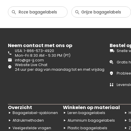
Roze bagagelabels
Grijze bagagelabels
Neem contact met ons op
Bestel 
USA: 1-866-573-4920
Snelle 
Mon-Fri 8:30 AM - 5:30 PM (PT)
info@gs-jj.com
Gratis 
Website Live Chat
24 uur per dag van maandag tot en met vrijdag
Problee
Levensl
Overzicht
Winkelen op materiaal
Bagagelabel-sjablonen
Leren bagagelabels
H
Afdrukmethoden
Aluminium bagagelabels
S
Veelgestelde vragen
Plastic bagagelabels
Z