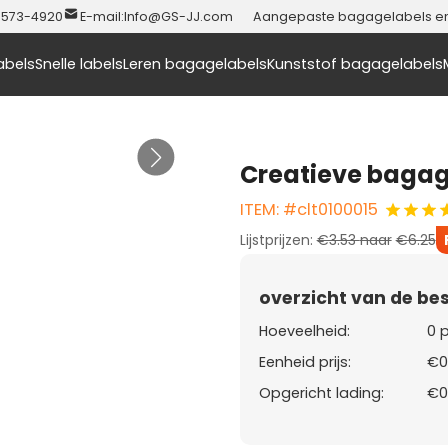
-573-4920
E-mail:
Info@GS-JJ.com
Aangepaste bagagelabels en t
abels
Snelle labels
Leren bagagelabels
Kunststof bagagelabels
Creatieve bagag
ITEM: #clt0100015
Lijstprijzen:
€3.53
naar
€6.25
overzicht van de bes
Hoeveelheid:
0 
Eenheid prijs:
€0
Opgericht lading:
€0