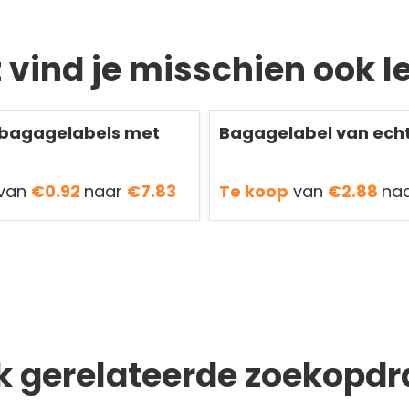
t vind je misschien ook l
Redden
50 %
 bagagelabels met
Bagagelabel van echt
van
€0.92
naar
€7.83
Te koop
van
€2.88
na
k gerelateerde zoekopdr