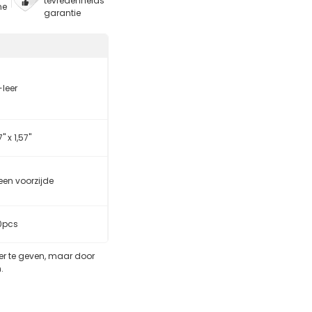
tevredenheids
ne
garantie
-leer
7" x 1,57"
leen voorzijde
0pcs
eer te geven, maar door
.