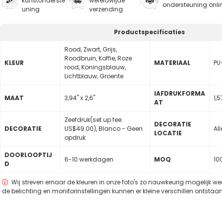
kunstonderste
wereldwijde
ondersteuning onli
uning
verzending
Productspecificaties
Rood, Zwart, Grijs,
Roodbruin, Koffie, Roze
KLEUR
MATERIAAL
PU
rood, Koningsblauw,
Lichtblauw, Groente
lAFDRUKFORMA
MAAT
3,94" x 2,6"
1,5
AT
Zeefdruk(set up fee:
DECORATIE
DECORATIE
US$49.00), Blanco - Geen
Al
LOCATIE
opdruk
DOORLOOPTIJ
6-10 werkdagen
MOQ
10
D
Wij streven ernaar de kleuren in onze foto's zo nauwkeurig mogelijk w
de belichting en monitorinstellingen kunnen er kleine verschillen ontstaan