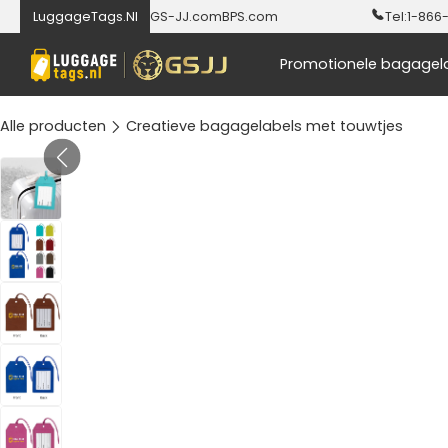
LuggageTags.Nl
GS-JJ.com
BPS.com
Tel:
1-866
Promotionele bagagel
Alle producten
Creatieve bagagelabels met touwtjes