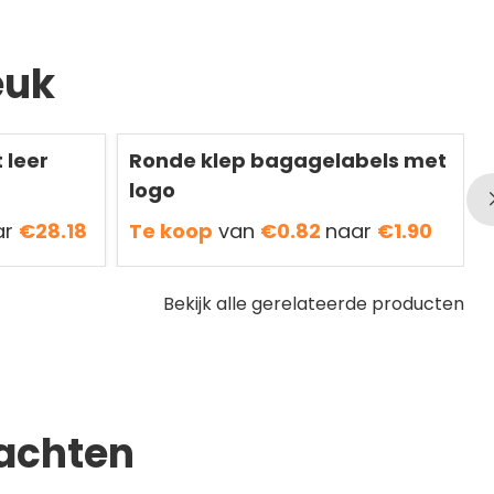
euk
Redden
50 %
R
 leer
Ronde klep bagagelabels met
logo
ar
€28.18
Te koop
van
€0.82
naar
€1.90
Bekijk alle gerelateerde producten
achten