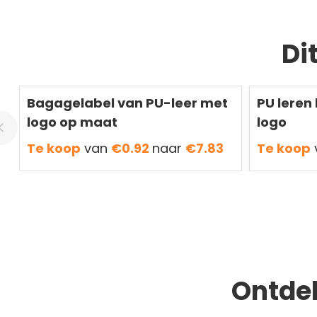
Di
Redden
50 %
Redden
50 %
Bagagelabel van PU-leer met
PU leren
logo op maat
logo
Te koop
van
€0.92
naar
€7.83
Te koop
Ontde