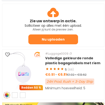
Bagagelabels van metaal en aluminium
Bagagelabels van plastic en PVC
Zie uw ontwerp in actie.
Houten bagagelabels
Solliciteer op alles met één upload.
Siliconen bagagelabels
Alleen jij kunt de preview zien.
Geborduurde bagagelabels
Nu uploaden
Lege bagagelabels
Bagagelabellussen
#Luggage0009
Paspoorthouders
Volledige gekleurde ronde
plastic bagagelabels met riem
5
(68)
€0.51
€6.81
-
€1.02
-
€13.62
24H Prod. Rush + 3-Day Ship
Redden
50 %
Minimum hoeveelheid: 5