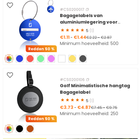
#CS0200017
Bagagelabels van
aluminiumlegering voor
vliegtuigen
5
(1)
€1.11
€1.44
-
€2.22
-
€2.87
Minimum hoeveelheid: 500
Redden
50 %
#CS0200106
Golf Minimalistische hangtag
Bagagelabel
5
(1)
€3.73
€4.87
-
€7.45
-
€9.75
Minimum hoeveelheid: 250
Redden
50 %