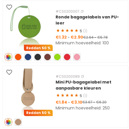
#CS0200007
Ronde bagagelabels van PU-
leer
5
(1)
€1.32
€2.90
-
€2.64
-
€5.78
Minimum hoeveelheid: 100
Redden
50 %
#CS0200089
Mini PU-bagagelabel met
aanpasbare kleuren
5
(1)
€1.84
€3.10
-
€3.67
-
€6.20
Minimum hoeveelheid: 250
Redden
50 %