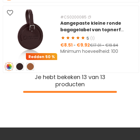
#CS0200085
Aangepaste kleine ronde
bagagelabel van topnerf
runderhuid
5
(1)
€8.51
€9.92
-
€17.01
-
€19.84
Minimum hoeveelheid: 100
Redden
50 %
Je hebt bekeken 13 van 13
producten