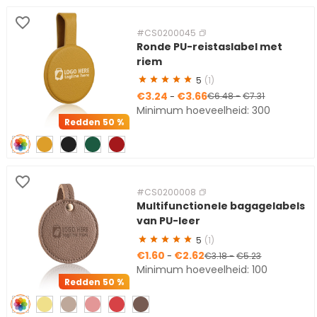
#CS0200045
Ronde PU-reistaslabel met
riem
5
(1)
€3.24
€3.66
-
€6.48
-
€7.31
Minimum hoeveelheid: 300
Redden
50 %
#CS0200008
Multifunctionele bagagelabels
van PU-leer
5
(1)
€1.60
€2.62
-
€3.18
-
€5.23
Minimum hoeveelheid: 100
Redden
50 %