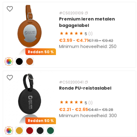
#CS0200109
Premium leren metalen
bagagelabel
5
(1)
€3.59
€4.71
-
€7.19
-
€9.42
Minimum hoeveelheid: 250
Redden
50 %
#CS0200041
Ronde PU-reistaslabel
5
(1)
€2.21
€2.65
-
€4.41
-
€5.28
Minimum hoeveelheid: 300
Redden
50 %