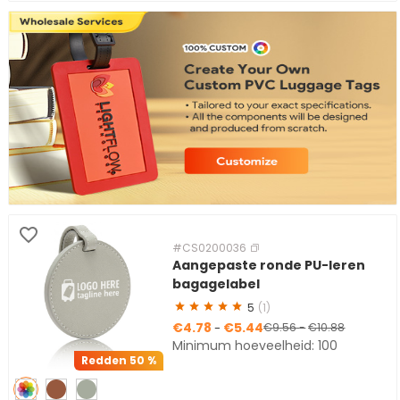
#CS0200036
Aangepaste ronde PU-leren
bagagelabel
5
(1)
€4.78
€5.44
-
€9.56
-
€10.88
Minimum hoeveelheid: 100
Redden
50 %