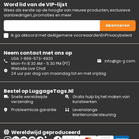
Word lid van de VIP-lijst
Wees als eerste op de hoogte van nieuwe producten, exclusieve
aanbiedingen, promoties en meer.
Abonneren
Ik ga akkoord met de
Algemene voorwaarden
En
Privacybeleid
Neem contact met ons op
USA: 1-866-573-4920
info@gs-jj.com
Mon-Fri 8:30 AM - 5:30 PM (PT)
Website Live Chat
24 uur per dag van maandag tot en met vrijdag
Bestel op LuggageTags.Nl
Snelle wereldwijde
Gratis hulp bij het maken van
verzending
kunstwerken
Probleemloze garantie
Levenslange
klantenondersteuning
Wereldwijd geproduceerd