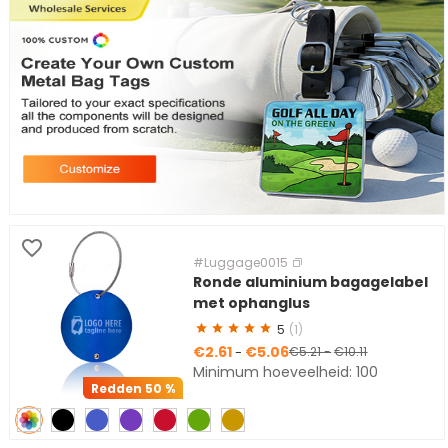
#Luggage0015
Ronde aluminium bagagelabel
met ophanglus
5
(1)
€2.61
€5.06
-
€5.21
-
€10.11
Minimum hoeveelheid: 100
Redden
50 %