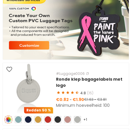
#Luggage0006
Ronde klep bagagelabels met
logo
4.8
(15)
€0.82
€1.90
-
€1.63
-
€3.81
Minimum hoeveelheid: 100
Redden
50 %
+1