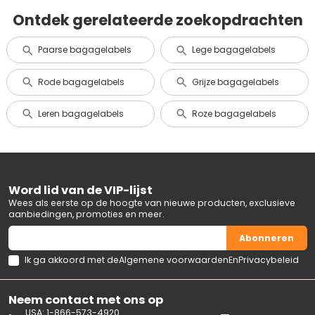
Ontdek gerelateerde zoekopdrachten
Paarse bagagelabels
Lege bagagelabels
Rode bagagelabels
Grijze bagagelabels
Leren bagagelabels
Roze bagagelabels
Word lid van de VIP-lijst
Wees als eerste op de hoogte van nieuwe producten, exclusieve
aanbiedingen, promoties en meer.
Abonneren
Ik ga akkoord met de
Algemene voorwaarden
En
Privacybeleid
Neem contact met ons op
USA: 1-866-573-4920