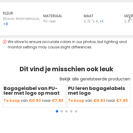
KLEUR
MATERIAAL
MAAT
lAFD
Blauw
,
Marineblauw
,
PU-leer
3
,
15 "x 4
,
+1
2
,
8 "
+8
We strive to ensure accurate colors in our photos, but lighting and
monitor settings may cause slight differences.
Dit vind je misschien ook leuk
Bekijk alle gerelateerde producten
Bagagelabel van PU-
PU leren bagagelabels
Redden
50 %
Redden
50 %
leer met logo op maat
met logo
€0.92
€7.83
€0.92
€7.83
Te koop
van
naar
Te koop
van
naar