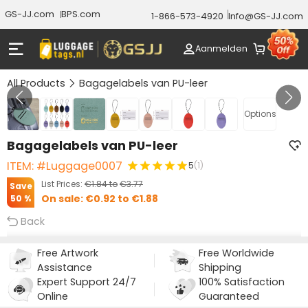
GS-JJ.com
BPS.com
1-866-573-4920
Info@GS-JJ.com
Aanmelden
All Products
Bagagelabels van PU-leer
Gallery 1/7
Options
Bagagelabels van PU-leer
ITEM: #Luggage0007
5
(1)
List Prices:
€1.84
to
€3.77
Save
On sale:
€0.92
to
€1.88
50 %
Back
Free Artwork
Free Worldwide
Assistance
Shipping
Expert Support 24/7
100% Satisfaction
Online
Guaranteed