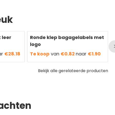
euk
Redden
50 %
R
 leer
Ronde klep bagagelabels met
logo
ar
€28.18
Te koop
van
€0.82
naar
€1.90
Bekijk alle gerelateerde producten
achten