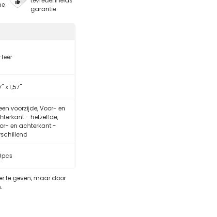
tevredenheids
ne
garantie
-leer
7" x 1,57"
leen voorzijde, Voor- en
hterkant - hetzelfde,
or- en achterkant -
rschillend
0pcs
eer te geven, maar door
.