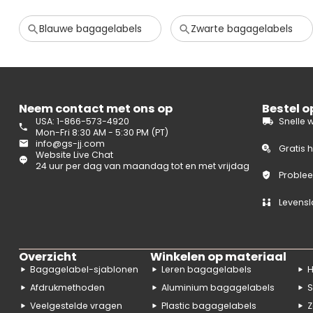
Blauwe bagagelabels
Zwarte bagagelabels
Neem contact met ons op
Bestel 
USA: 1-866-573-4920
Snelle 
Mon-Fri 8:30 AM - 5:30 PM (PT)
info@gs-jj.com
Gratis 
Website Live Chat
24 uur per dag van maandag tot en met vrijdag
Problee
Levensl
Overzicht
Winkelen op materiaal
Bagagelabel-sjablonen
Leren bagagelabels
H
Afdrukmethoden
Aluminium bagagelabels
S
Veelgestelde vragen
Plastic bagagelabels
Z