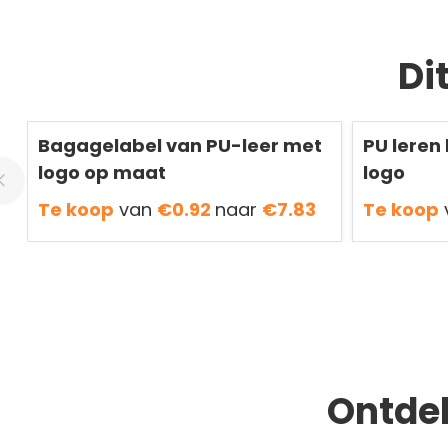
Di
Redden
50 %
Redden
50 %
Bagagelabel van PU-leer met
PU leren
logo op maat
logo
Te koop
van
€0.92
naar
€7.83
Te koop
Ontde