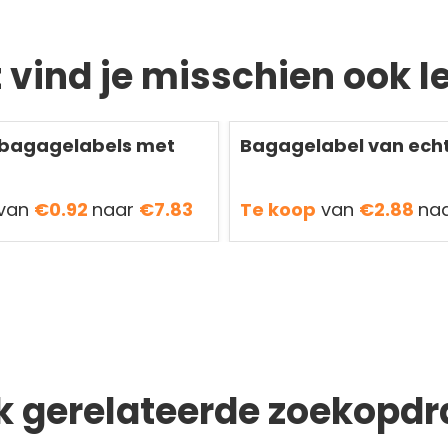
t vind je misschien ook l
Redden
50 %
 bagagelabels met
Bagagelabel van echt
van
€0.92
naar
€7.83
Te koop
van
€2.88
na
k gerelateerde zoekopdr