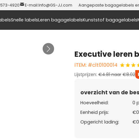
-573-4920
E-mail:
Info@GS-JJ.com
Aangepaste bagagelabels en t
abels
Snelle labels
Leren bagagelabels
Kunststof bagagelabels
Executive leren
ITEM: #clt0100014
Lijstprijzen:
€4.81
naar
€8.02
overzicht van de bes
Hoeveelheid:
0 
Eenheid prijs:
€0
Opgericht lading:
€0