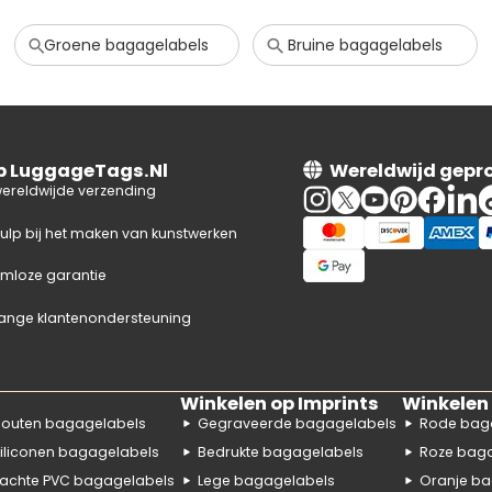
Groene bagagelabels
Bruine bagagelabels
op LuggageTags.Nl
Wereldwijd gepr
wereldwijde verzending
hulp bij het maken van kunstwerken
mloze garantie
ange klantenondersteuning
Winkelen op Imprints
Winkelen 
outen bagagelabels
Gegraveerde bagagelabels
Rode bag
iliconen bagagelabels
Bedrukte bagagelabels
Roze bag
achte PVC bagagelabels
Lege bagagelabels
Oranje ba