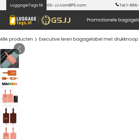
LuggageTags.Nl
GS-JJ.com
BPS.com
Tel:
1-866
Promotionele bagagel
Alle producten
Executive leren bagagelabel met drukknoop