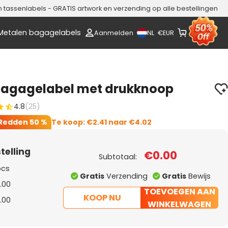
assenlabels - GRATIS artwork en verzending op alle bestellingen
Metalen bagagelabels
NL
Aanmelden
€
EUR
 bagagelabel met drukknoop
4.8
(25)
Redden
50 %
Te koop:
€2.41
naar
€4.02
telling
€0.00
Subtotaal:
pcs
Gratis
Verzending
Gratis
Bewijs
.00
TOEVOEGEN AAN
KOOP NU
.00
WINKELWAGEN