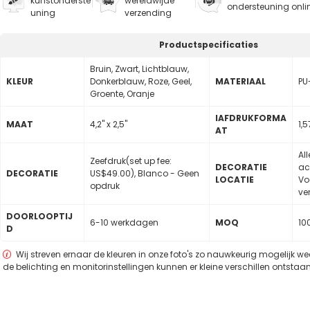
kunstonderste
wereldwijde
ondersteuning onli
uning
verzending
Productspecificaties
Bruin, Zwart, Lichtblauw,
KLEUR
Donkerblauw, Roze, Geel,
MATERIAAL
PU
Groente, Oranje
lAFDRUKFORMA
MAAT
4,2" x 2,5"
1,5
AT
Al
Zeefdruk(set up fee:
DECORATIE
ac
DECORATIE
US$49.00), Blanco - Geen
LOCATIE
Vo
opdruk
ve
DOORLOOPTIJ
6-10 werkdagen
MOQ
10
D
Wij streven ernaar de kleuren in onze foto's zo nauwkeurig mogelijk w
de belichting en monitorinstellingen kunnen er kleine verschillen ontstaan