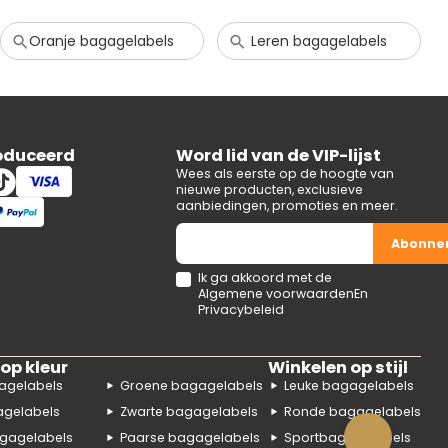
Oranje bagagelabels
Leren bagagelabels
oduceerd
Word lid van de VIP-lijst
Wees als eerste op de hoogte van
nieuwe producten, exclusieve
aanbiedingen, promoties en meer.
Abonne
Ik ga akkoord met de
Algemene voorwaarden
En
Privacybeleid
op kleur
Winkelen op stijl
agelabels
Groene bagagelabels
Leuke bagagelabels
agelabels
Zwarte bagagelabels
Ronde bagagelabels
gagelabels
Paarse bagagelabels
Sportbagagelabels