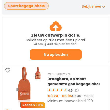
Sportbagagelabels
Bekijk meer
Leren bagagelabels
Bagagelabels van metaal en aluminium
Bagagelabels van plastic en PVC
Zie uw ontwerp in actie.
Houten bagagelabels
Solliciteer op alles met één upload.
Siliconen bagagelabels
Alleen jij kunt de preview zien.
Geborduurde bagagelabels
Nu uploaden
Lege bagagelabels
Bagagelabellussen
Paspoorthouders
#CS0200126
Draagbare, op maat
gemaakte golfbagagelabel
4.9
(12)
€3.24
€5.95
-
€6.46
-
€11.90
Minimum hoeveelheid: 100
Redden
50 %