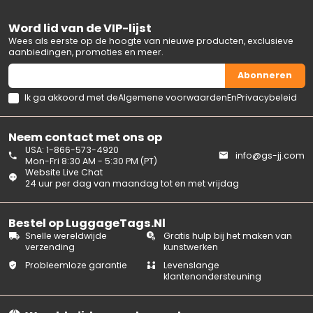
Word lid van de VIP-lijst
Wees als eerste op de hoogte van nieuwe producten, exclusieve
aanbiedingen, promoties en meer.
Abonneren
Ik ga akkoord met de
Algemene voorwaarden
En
Privacybeleid
Neem contact met ons op
USA: 1-866-573-4920
info@gs-jj.com
Mon-Fri 8:30 AM - 5:30 PM (PT)
Website Live Chat
24 uur per dag van maandag tot en met vrijdag
Bestel op LuggageTags.Nl
Snelle wereldwijde
Gratis hulp bij het maken van
verzending
kunstwerken
Probleemloze garantie
Levenslange
klantenondersteuning