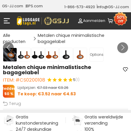
GS-JJ.com
BPS.com
1-866-573-4920
Info@GS-JJ.com
Aanmelden
Alle
Metalen chique minimalistische
producten
bagagelabel
GALERIJ 1/6
Options
Metalen chique minimalistische
bagagelabel
ITEM: #CS0200108
5
(1)
Lijstprijzen:
€7.03
naar
€9.26
Redden
Te koop:
€3.52
naar
€4.63
50 %
Terug
Gratis
Gratis wereldwijde
kunstondersteuning
verzending
24/7 deskundige
100%