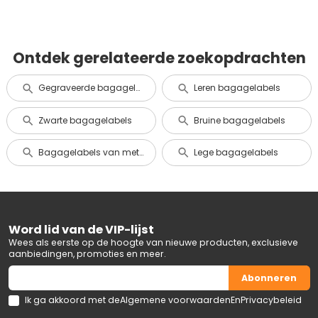
Ontdek gerelateerde zoekopdrachten
Gegraveerde bagagelabels
Leren bagagelabels
Zwarte bagagelabels
Bruine bagagelabels
Bagagelabels van metaal en aluminium
Lege bagagelabels
Word lid van de VIP-lijst
Wees als eerste op de hoogte van nieuwe producten, exclusieve
aanbiedingen, promoties en meer.
Abonneren
Ik ga akkoord met de
Algemene voorwaarden
En
Privacybeleid