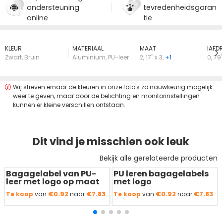
ondersteuning
tevredenheidsgaran
online
tie
KLEUR
MATERIAAL
MAAT
lAFD
Zwart
,
Bruin
Aluminium
,
PU-leer
2
,
17" x 3
,
+1
0
,
79"
Wij streven ernaar de kleuren in onze foto's zo nauwkeurig mogelijk
weer te geven, maar door de belichting en monitorinstellingen
kunnen er kleine verschillen ontstaan.
Dit vind je misschien ook leuk
Bekijk alle gerelateerde producten
Bagagelabel van PU-
PU leren bagagelabels
Redden
50 %
Redden
50 %
leer met logo op maat
met logo
€0.92
€7.83
€0.92
€7.83
Te koop
van
naar
Te koop
van
naar