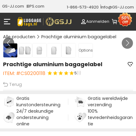
GS-JJ.com
BPS.com
1-866-573-4920
Info@GS-JJ.com
Aanmelden
Alle producten
Prachtige aluminium bagagelabel
Gallery 1/5
Options
Prachtige aluminium bagagelabel
ITEM: #CS0200118
5
(1)
Terug
Gratis
Gratis wereldwijde
kunstondersteuning
verzending
24/7 deskundige
100%
ondersteuning
tevredenheidsgaran
online
tie