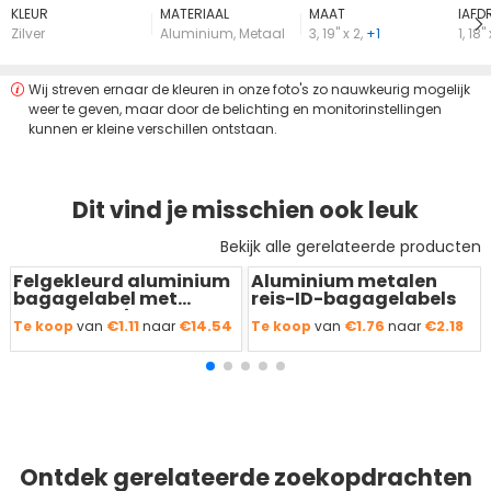
KLEUR
MATERIAAL
MAAT
lAFD
Zilver
Aluminium
,
Metaal
3
,
19'' x 2
,
+1
1
,
18'' 
Wij streven ernaar de kleuren in onze foto's zo nauwkeurig mogelijk
weer te geven, maar door de belichting en monitorinstellingen
kunnen er kleine verschillen ontstaan.
Dit vind je misschien ook leuk
Bekijk alle gerelateerde producten
Felgekleurd aluminium
Aluminium metalen
Redden
50 %
Redden
50 %
bagagelabel met
reis-ID-bagagelabels
naamkaartje
€1.11
€14.54
€1.76
€2.18
Te koop
van
naar
Te koop
van
naar
Ontdek gerelateerde zoekopdrachten