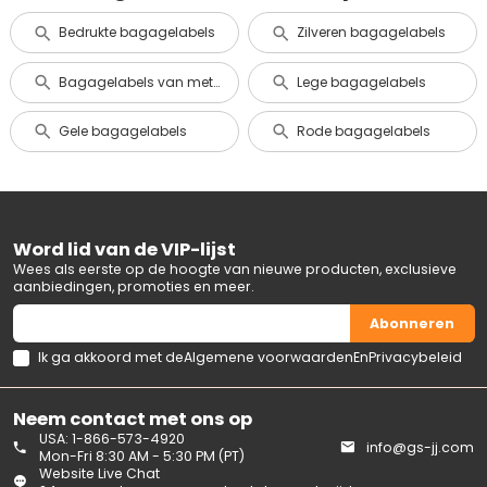
Bedrukte bagagelabels
Zilveren bagagelabels
Bagagelabels van metaal en aluminium
Lege bagagelabels
Gele bagagelabels
Rode bagagelabels
Word lid van de VIP-lijst
Wees als eerste op de hoogte van nieuwe producten, exclusieve
aanbiedingen, promoties en meer.
Abonneren
Ik ga akkoord met de
Algemene voorwaarden
En
Privacybeleid
Neem contact met ons op
USA: 1-866-573-4920
info@gs-jj.com
Mon-Fri 8:30 AM - 5:30 PM (PT)
Website Live Chat