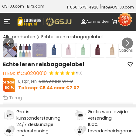
GS-JJ.com
BPS.com
1-866-573-4920
Info@GS-JJ.com
Aanmelden
Alle producten
Echte leren reisbagagelabel
Gallery 1/8
Options
Echte leren reisbagagelabel
ITEM: #CS0200010
5
(1)
Lijstprijzen:
€10.88
naar
€14.13
Redden
Te koop:
€5.44
naar
€7.07
50 %
Terug
Gratis
Gratis wereldwijde
kunstondersteuning
verzending
24/7 deskundige
100%
ondersteuning
tevredenheidsgaran