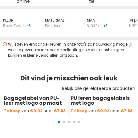
online
tie
KLEUR
MATERIAAL
MAAT
lAFD
Roze
,
Zwart
,
+6
Echt leer
3
,
94" x 1
,
+1
1
,
18" 
Wij streven ernaar de kleuren in onze foto's zo nauwkeurig mogelijk
weer te geven, maar door de belichting en monitorinstellingen
kunnen er kleine verschillen ontstaan.
Dit vind je misschien ook leuk
Bekijk alle gerelateerde producten
Bagagelabel van PU-
PU leren bagagelabels
Redden
50 %
Redden
50 %
leer met logo op maat
met logo
€0.92
€7.83
€0.92
€7.83
Te koop
van
naar
Te koop
van
naar