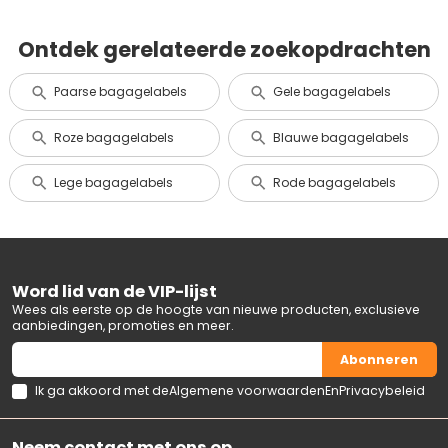
Ontdek gerelateerde zoekopdrachten
Paarse bagagelabels
Gele bagagelabels
Roze bagagelabels
Blauwe bagagelabels
Lege bagagelabels
Rode bagagelabels
Word lid van de VIP-lijst
Wees als eerste op de hoogte van nieuwe producten, exclusieve
aanbiedingen, promoties en meer.
Abonneren
Ik ga akkoord met de
Algemene voorwaarden
En
Privacybeleid
Neem contact met ons op