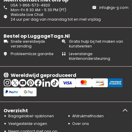
USA: 1-866-573-4920
info@gs-jj.com
Mon-Fri 8:30 AM - 5:30 PM (PT)
Website Live Chat
24 uur per dag van maandag tot en met vrijdag
Bestel op LuggageTags.Nl
Snelle wereldwijde
Gratis hulp bij het maken van
verzending
kunstwerken
Probleemloze garantie
Levenslange
klantenondersteuning
Wereldwijd geproduceerd
Overzicht
Bagagelabel-sjablonen
Afdrukmethoden
Veelgestelde vragen
Over ons
Neem contact met ons op