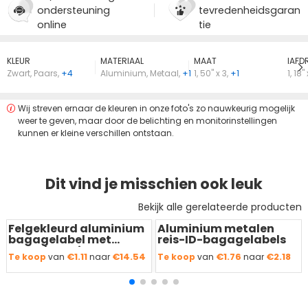
ondersteuning
tevredenheidsgaran
online
tie
KLEUR
MATERIAAL
MAAT
lAFD
Zwart
,
Paars
,
+4
Aluminium
,
Metaal
,
+1
1
,
50" x 3
,
+1
1
,
18" 
Wij streven ernaar de kleuren in onze foto's zo nauwkeurig mogelijk
weer te geven, maar door de belichting en monitorinstellingen
kunnen er kleine verschillen ontstaan.
Dit vind je misschien ook leuk
Bekijk alle gerelateerde producten
Felgekleurd aluminium
Aluminium metalen
Redden
50 %
Redden
50 %
bagagelabel met
reis-ID-bagagelabels
naamkaartje
€1.11
€14.54
€1.76
€2.18
Te koop
van
naar
Te koop
van
naar