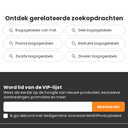
Ontdek gerelateerde zoekopdrachten
Bagagelabels van metaal en aluminium
Gele bagagelabels
Paarse bagagelabels
Bedrukte bagagelabels
Zwarte bagagelabels
Zilveren bagagelabels
Word lid van de VIP-lijst
Wees als eerste op de hoogte van nieuwe producten, exclusieve
aanbiedingen, promoties en meer.
Abonneren
Ik ga akkoord met de
Algemene voorwaarden
En
Privacybeleid