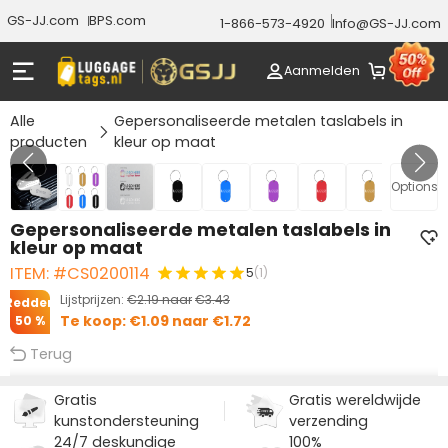
GS-JJ.com
BPS.com
1-866-573-4920
Info@GS-JJ.com
Aanmelden
Alle
Gepersonaliseerde metalen taslabels in
producten
kleur op maat
Gallery 1/8
Options
Gepersonaliseerde metalen taslabels in
kleur op maat
ITEM: #CS0200114
5
(1)
Lijstprijzen:
€2.19
naar
€3.43
Redden
Te koop:
€1.09
naar
€1.72
50 %
Terug
Gratis
Gratis wereldwijde
kunstondersteuning
verzending
24/7 deskundige
100%