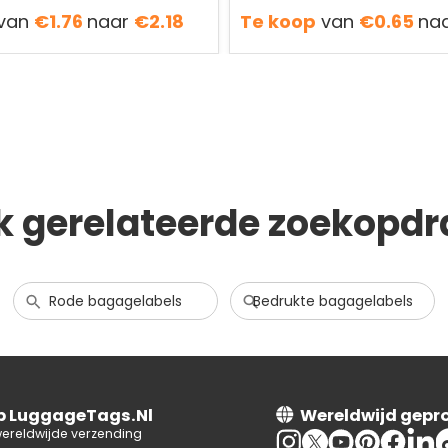
van
€1.76
naar
€2.18
Te koop
van
€0.65
na
k gerelateerde zoekopdr
Rode bagagelabels
Bedrukte bagagelabels
op LuggageTags.Nl
Wereldwijd gepr
wereldwijde verzending