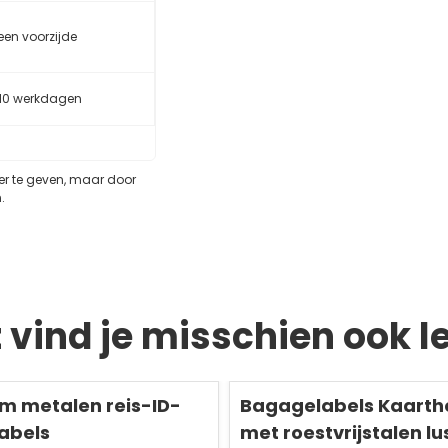
leen voorzijde
10 werkdagen
eer te geven, maar door
.
t vind je misschien ook l
Redden
50 %
m metalen reis-ID-
Bagagelabels Kaarth
abels
met roestvrijstalen l