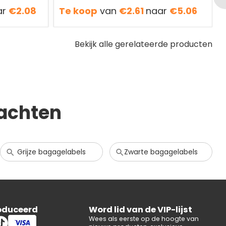
ar
€2.08
Te koop
van
€2.61
naar
€5.06
Bekijk alle gerelateerde producten
achten
Grijze bagagelabels
Zwarte bagagelabels
oduceerd
Word lid van de VIP-lijst
Wees als eerste op de hoogte van