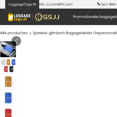
LuggageTags.Nl
GS-JJ.com
BPS.com
Tel:
1-866
Promotionele bagagel
Alle producten
Speelse glimlach Bagagelabels Gepersonali