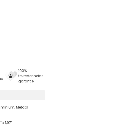
100%
tevredenheids
ne
garantie
uminium, Metaal
8" x 1,97"