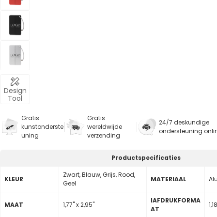
Design
Tool
Gratis
Gratis
24/7 deskundige
kunstonderste
wereldwijde
ondersteuning onli
uning
verzending
Productspecificaties
Zwart, Blauw, Grijs, Rood,
KLEUR
MATERIAAL
Al
Geel
lAFDRUKFORMA
MAAT
1,77" x 2,95"
1,1
AT