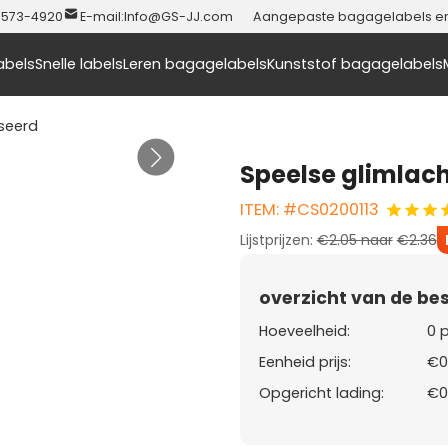
-573-4920
E-mail:
Info@GS-JJ.com
Aangepaste bagagelabels en t
abels
Snelle labels
Leren bagagelabels
Kunststof bagagelabels
seerd
Speelse glimlac
ITEM: #CS0200113
Lijstprijzen:
€2.05
naar
€2.36
overzicht van de bes
Hoeveelheid:
0 
Eenheid prijs:
€0
Opgericht lading:
€0