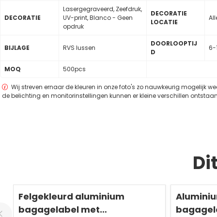
Lasergegraveerd, Zeefdruk,
DECORATIE
DECORATIE
UV-print, Blanco - Geen
Al
LOCATIE
opdruk
DOORLOOPTIJ
BIJLAGE
RVS lussen
6-
D
MOQ
500pcs
Wij streven ernaar de kleuren in onze foto's zo nauwkeurig mogelijk w
de belichting en monitorinstellingen kunnen er kleine verschillen ontstaan
Di
Redden
50 %
Redden
50 %
Felgekleurd aluminium
Aluminiu
bagagelabel met
bagagel