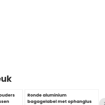
euk
Redden
50 %
R
ouders
Ronde aluminium
ussen
bagagelabel met ophanglus