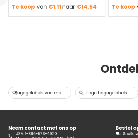
naamkaartje
Te koop
van
€1.11
naar
€14.54
Te koop
Ontde
Bagagelabels van metaal en aluminium
Lege bagagelabels
Neem contact met ons op
Bestel 
USA: 1-866-573-4920
Snelle 