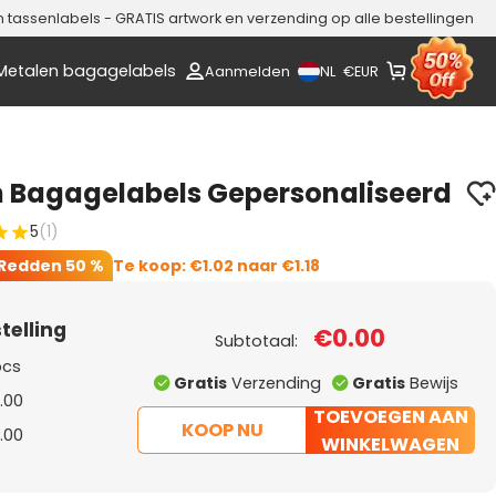
assenlabels - GRATIS artwork en verzending op alle bestellingen
Metalen bagagelabels
NL
Aanmelden
€
EUR
h Bagagelabels Gepersonaliseerd
5
(1)
Redden
50 %
Te koop:
€1.02
naar
€1.18
telling
€0.00
Subtotaal:
pcs
Gratis
Verzending
Gratis
Bewijs
.00
TOEVOEGEN AAN
KOOP NU
.00
WINKELWAGEN