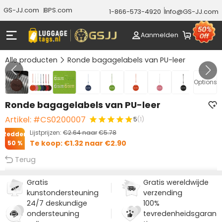
GS-JJ.com
BPS.com
1-866-573-4920
Info@GS-JJ.com
Aanmelden
Alle producten
Ronde bagagelabels van PU-leer
GALERIJ 1/10
Options
Ronde bagagelabels van PU-leer
Artikel: #CS0200007
5
(1)
Lijstprijzen:
€2.64
naar
€5.78
Redden
Te koop:
€1.32
naar
€2.90
50 %
Terug
Gratis
Gratis wereldwijde
kunstondersteuning
verzending
24/7 deskundige
100%
ondersteuning
tevredenheidsgaran