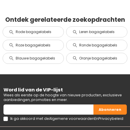
Ontdek gerelateerde zoekopdrachten
Rode bagagelabels
Leren bagagelabels
Roze bagagelabels
Ronde bagagelabels
Blauwe bagagelabels
Oranje bagagelabels
Word lid van de VIP-lijst
Wees als eerste op de hoogte van nieuwe producten, exclusieve
aanbiedingen, promoties en meer.
Abonneren
Ik ga akkoord met de
Algemene voorwaarden
En
Privacybeleid