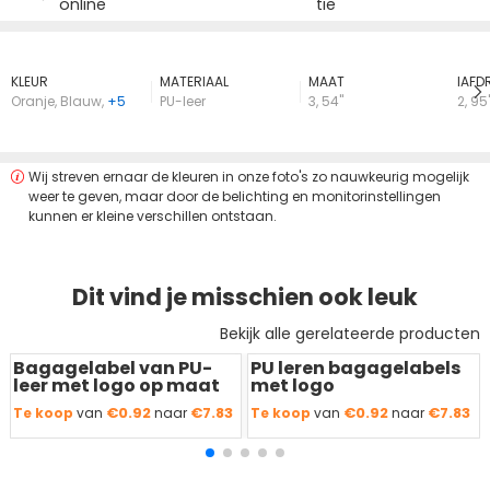
online
tie
KLEUR
MATERIAAL
MAAT
lAFD
Oranje
,
Blauw
,
+5
PU-leer
3
,
54"
2
,
95
Wij streven ernaar de kleuren in onze foto's zo nauwkeurig mogelijk
weer te geven, maar door de belichting en monitorinstellingen
kunnen er kleine verschillen ontstaan.
Dit vind je misschien ook leuk
Bekijk alle gerelateerde producten
Bagagelabel van PU-
PU leren bagagelabels
Redden
50 %
Redden
50 %
leer met logo op maat
met logo
€0.92
€7.83
€0.92
€7.83
Te koop
van
naar
Te koop
van
naar