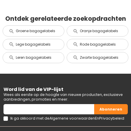
Ontdek gerelateerde zoekopdrachten
Groene bagagelabels
Oranje bagagelabels
Lege bagagelabels
Rode bagagelabels
Leren bagagelabels
Zwarte bagagelabels
Word lid van de VIP-lijst
Wees als eerste op de hoogte van nieuwe producten, exclusieve
aanbiedingen, promoties en meer.
Abonneren
Ik ga akkoord met de
Algemene voorwaarden
En
Privacybeleid