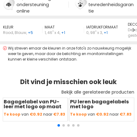
ondersteuning
tevredenheidsgaran
online
tie
DECO
KLEUR
MAAT
lAFDRUKFORMAAT
Debo
Rood
,
Blauw
,
+5
1
,
46" x 4
,
+1
0
,
98" x 3
,
+1
gest
Wij streven ernaar de kleuren in onze foto's zo nauwkeurig mogelijk
weer te geven, maar door de belichting en monitorinstellingen
kunnen er kleine verschillen ontstaan.
Dit vind je misschien ook leuk
Bekijk alle gerelateerde producten
Bagagelabel van PU-
PU leren bagagelabels
Redden
50 %
Redden
50 %
leer met logo op maat
met logo
€0.92
€7.83
€0.92
€7.83
Te koop
van
naar
Te koop
van
naar