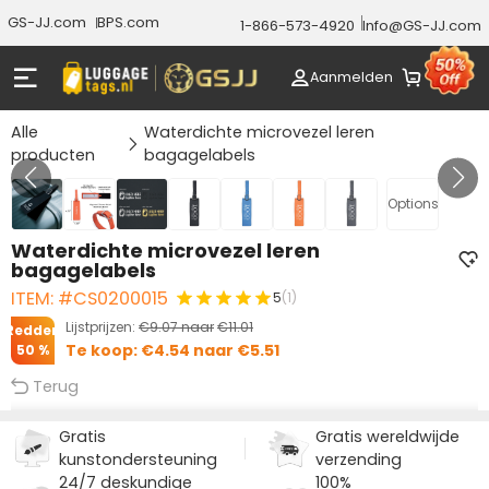
GS-JJ.com
BPS.com
1-866-573-4920
Info@GS-JJ.com
Aanmelden
Alle
Waterdichte microvezel leren
producten
bagagelabels
GALERIJ 1/7
Options
Waterdichte microvezel leren
bagagelabels
ITEM: #CS0200015
5
(1)
Lijstprijzen:
€9.07
naar
€11.01
Redden
Te koop:
€4.54
naar
€5.51
50 %
Terug
Gratis
Gratis wereldwijde
kunstondersteuning
verzending
24/7 deskundige
100%