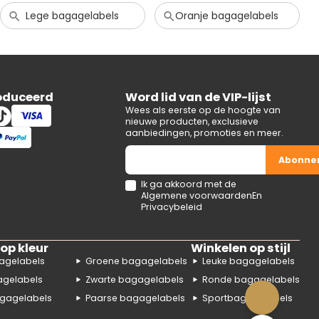
Lege bagagelabels
Oranje bagagelabels
oduceerd
Word lid van de VIP-lijst
Wees als eerste op de hoogte van
nieuwe producten, exclusieve
aanbiedingen, promoties en meer.
Abonne
Ik ga akkoord met de
Algemene voorwaarden
En
Privacybeleid
op kleur
Winkelen op stijl
agelabels
Groene bagagelabels
Leuke bagagelabels
agelabels
Zwarte bagagelabels
Ronde bagagelabels
gagelabels
Paarse bagagelabels
Sportbagagelabels