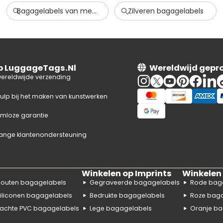
Bagagelabels van metaal en aluminium
Zilveren bagagelabels
op LuggageTags.Nl
Wereldwijd gepr
wereldwijde verzending
hulp bij het maken van kunstwerken
mloze garantie
ange klantenondersteuning
Winkelen op Imprints
Winkelen 
outen bagagelabels
Gegraveerde bagagelabels
Rode bag
iliconen bagagelabels
Bedrukte bagagelabels
Roze bag
achte PVC bagagelabels
Lege bagagelabels
Oranje ba