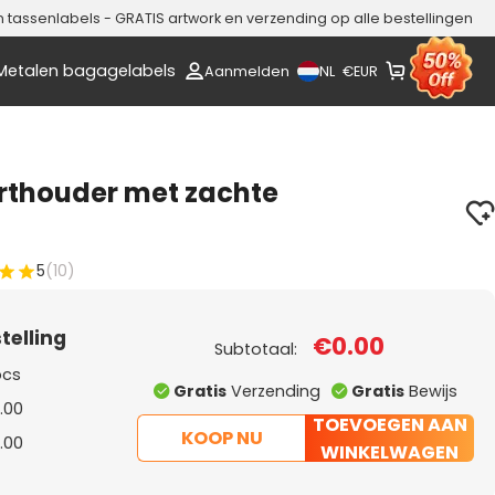
assenlabels - GRATIS artwork en verzending op alle bestellingen
Metalen bagagelabels
NL
Aanmelden
€
EUR
rthouder met zachte
5
(10)
telling
€0.00
Subtotaal:
pcs
Gratis
Verzending
Gratis
Bewijs
.00
TOEVOEGEN AAN
KOOP NU
.00
WINKELWAGEN