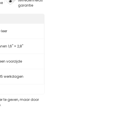
tevredenheids
ne
garantie
-leer
nen 1,6" × 2,8"
leen voorzijde
-15 werkdagen
eer te geven, maar door
.