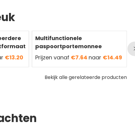
euk
eerdere
Multifunctionele
rtformaat
paspoortportemonnee
ar
€13.20
Prijzen vanaf
€7.64
naar
€14.49
Bekijk alle gerelateerde producten
achten