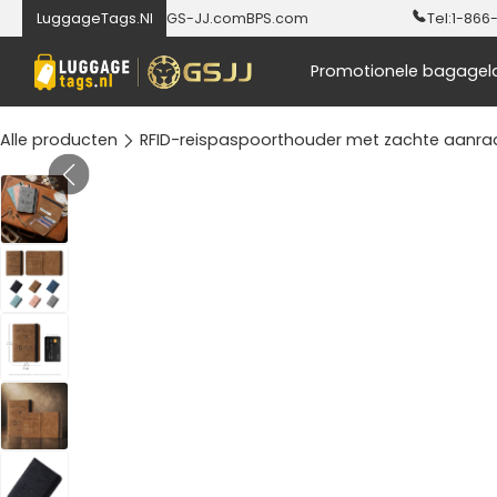
LuggageTags.Nl
GS-JJ.com
BPS.com
Tel:
1-866
Promotionele bagagel
Alle producten
RFID-reispaspoorthouder met zachte aanra