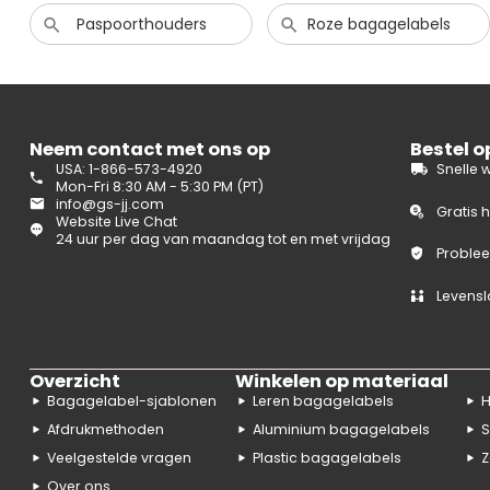
Paspoorthouders
Roze bagagelabels
Neem contact met ons op
Bestel 
USA: 1-866-573-4920
Snelle 
Mon-Fri 8:30 AM - 5:30 PM (PT)
info@gs-jj.com
Gratis 
Website Live Chat
24 uur per dag van maandag tot en met vrijdag
Problee
Levensl
Overzicht
Winkelen op materiaal
Bagagelabel-sjablonen
Leren bagagelabels
H
Afdrukmethoden
Aluminium bagagelabels
S
Veelgestelde vragen
Plastic bagagelabels
Z
Over ons