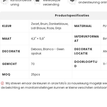
kunstonderste
wereldwijde
ondersteuning onli
uning
verzending
Productspecificaties
Zwart, Bruin, Donkerblauw,
KLEUR
MATERIAAL
PU
Lidl Blauw, Roze, Grijs
lAFDRUKFORMA
MAAT
4,3" × 5,9"
Bin
AT
Deboss, Blanco - Geen
DECORATIE
DECORATIE
Al
opdruk
LOCATIE
DOORLOOPTIJ
GEWICHT
70
11
D
MOQ
25pcs
Wij streven ernaar de kleuren in onze foto's zo nauwkeurig mogelijk w
de belichting en monitorinstellingen kunnen er kleine verschillen ontstaan