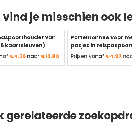
t vind je misschien ook l
paspoorthouder van
Portemonnee voor m
(6 kaartsleuven)
pasjes in reispaspoo
anaf
€4.36
naar
€12.80
Prijzen vanaf
€4.97
na
k gerelateerde zoekopdr