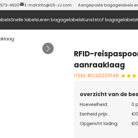
-573-4920
E-mail:
Info@GS-JJ.com
Aangepaste bagagelabels en t
abels
Snelle labels
Leren bagagelabels
Kunststof bagagelabels
aklaag
RFID-reispaspoo
aanraaklaag
ITEM: #CS0200148
overzicht van de bes
Hoeveelheid:
0 
Eenheid prijs:
€0
Opgericht lading:
€0