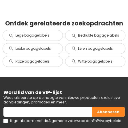
Ontdek gerelateerde zoekopdrachten
Lege bagagelabels
Bedrukte bagagelabels
Leuke bagagelabels
Leren bagagelabels
Roze bagagelabels
Witte bagagelabels
Word lid van de VIP-lijst
Wees als eerste op de hoogte van nieuwe producten, exclusieve
aanbiedingen, promoties en meer.
Abonneren
Ik ga akkoord met de
Algemene voorwaarden
En
Privacybeleid