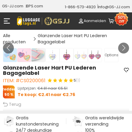
GS-JJ.com
BPS.com
1-866-573-4920
Info@GS-JJ.com
Aanmelden
Alle
Glanzende Laser Hart PU Lederen
producten
Bagagelabel
GALERIJ 1/7
Options
Glanzende Laser Hart PU Lederen
Bagagelabel
ITEM: #CS0200061
5
(1)
Lijstprijzen:
€4.81
naar
€5.51
Redden
Te koop:
€2.41
naar
€2.76
50 %
Terug
Gratis
Gratis wereldwijde
kunstondersteuning
verzending
24/7 deskundige
100%