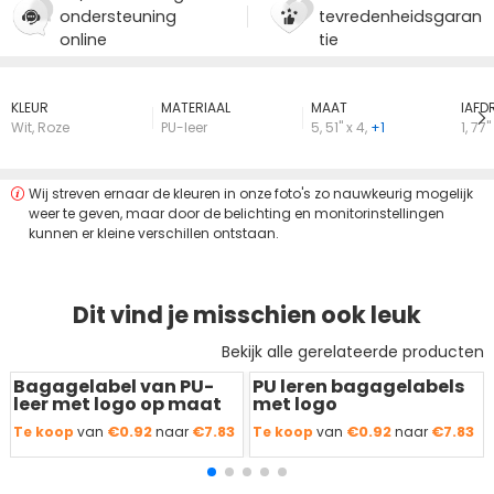
ondersteuning
tevredenheidsgaran
online
tie
KLEUR
MATERIAAL
MAAT
lAFD
Wit
,
Roze
PU-leer
5
,
51" x 4
,
+1
1
,
77" 
Wij streven ernaar de kleuren in onze foto's zo nauwkeurig mogelijk
weer te geven, maar door de belichting en monitorinstellingen
kunnen er kleine verschillen ontstaan.
Dit vind je misschien ook leuk
Bekijk alle gerelateerde producten
Bagagelabel van PU-
PU leren bagagelabels
Redden
50 %
Redden
50 %
leer met logo op maat
met logo
€0.92
€7.83
€0.92
€7.83
Te koop
van
naar
Te koop
van
naar