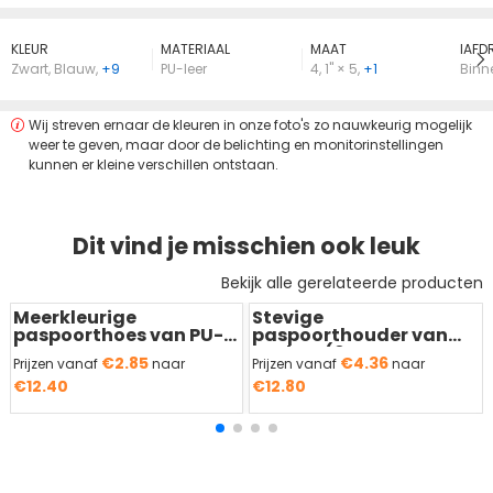
KLEUR
MATERIAAL
MAAT
lAFD
Zwart
,
Blauw
,
+9
PU-leer
4
,
1" × 5
,
+1
Binn
Wij streven ernaar de kleuren in onze foto's zo nauwkeurig mogelijk
weer te geven, maar door de belichting en monitorinstellingen
kunnen er kleine verschillen ontstaan.
Dit vind je misschien ook leuk
Bekijk alle gerelateerde producten
Meerkleurige
Stevige
paspoorthoes van PU-
paspoorthouder van
leer
PU-leer (6
€2.85
€4.36
Prijzen vanaf
naar
Prijzen vanaf
naar
kaartsleuven)
€12.40
€12.80