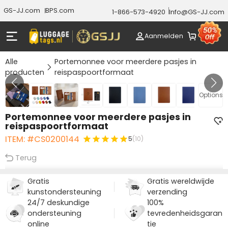
GS-JJ.com
BPS.com
1-866-573-4920
Info@GS-JJ.com
Aanmelden
Alle
Portemonnee voor meerdere pasjes in
producten
reispaspoortformaat
Gallery 1/10
Options
Portemonnee voor meerdere pasjes in
reispaspoortformaat
ITEM: #CS0200144
5
(10)
Terug
Gratis
Gratis wereldwijde
kunstondersteuning
verzending
24/7 deskundige
100%
ondersteuning
tevredenheidsgaran
online
tie