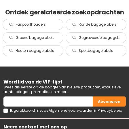
Ontdek gerelateerde zoekopdrachten
Paspoorthouders
Ronde bagagelabels
Groene bagagelabels
Gegraveerde bagagelabels
Houten bagagelabels
Sportbagagelabels
Word lid van de VIP-lijst
Wees als eerste op de hoogte van nieuwe producten, exclusieve
aanbiedingen, promoties en meer.
Abonneren
Ik ga akkoord met de
Algemene voorwaarden
En
Privacybeleid
Neem contact met ons op