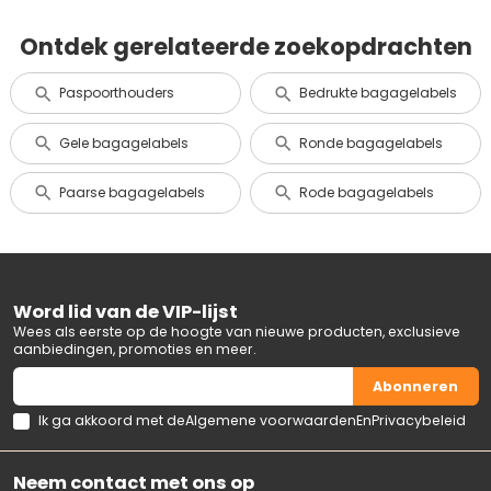
Ontdek gerelateerde zoekopdrachten
Paspoorthouders
Bedrukte bagagelabels
Gele bagagelabels
Ronde bagagelabels
Paarse bagagelabels
Rode bagagelabels
Word lid van de VIP-lijst
Wees als eerste op de hoogte van nieuwe producten, exclusieve
aanbiedingen, promoties en meer.
Abonneren
Ik ga akkoord met de
Algemene voorwaarden
En
Privacybeleid
Neem contact met ons op