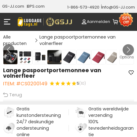
GS-JJ.com
BPS.com
1-866-573-4920
Info@GS-JJ.com
Aanmelden
Alle
Lange paspoortportemonnee van
producten
volnerfleer
GALERIJ 1/10
Options
Lange paspoortportemonnee van
volnerfleer
ITEM: #CS0200149
5
(10)
Terug
Gratis
Gratis wereldwijde
kunstondersteuning
verzending
24/7 deskundige
100%
ondersteuning
tevredenheidsgaran
online
tie