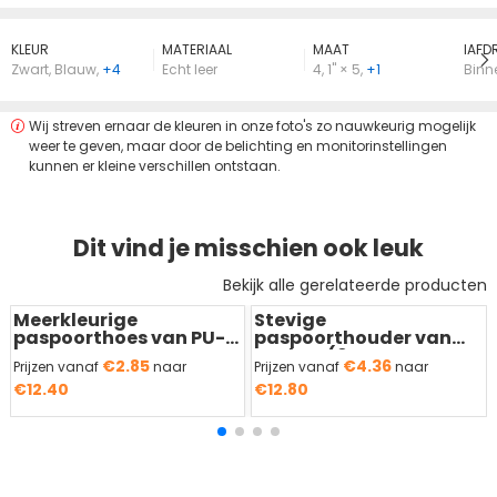
KLEUR
MATERIAAL
MAAT
lAFD
Zwart
,
Blauw
,
+4
Echt leer
4
,
1" × 5
,
+1
Binn
Wij streven ernaar de kleuren in onze foto's zo nauwkeurig mogelijk
weer te geven, maar door de belichting en monitorinstellingen
kunnen er kleine verschillen ontstaan.
Dit vind je misschien ook leuk
Bekijk alle gerelateerde producten
Meerkleurige
Stevige
paspoorthoes van PU-
paspoorthouder van
leer
PU-leer (6
€2.85
€4.36
Prijzen vanaf
naar
Prijzen vanaf
naar
kaartsleuven)
€12.40
€12.80