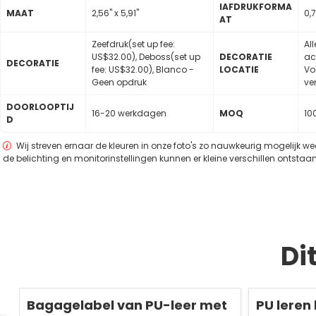
lAFDRUKFORMA
MAAT
2,56" x 5,91"
0,7
AT
Zeefdruk(set up fee:
Al
US$32.00), Deboss(set up
DECORATIE
ac
DECORATIE
fee: US$32.00), Blanco -
LOCATIE
Vo
Geen opdruk
ve
DOORLOOPTIJ
16-20 werkdagen
MOQ
10
D
Wij streven ernaar de kleuren in onze foto's zo nauwkeurig mogelijk w
de belichting en monitorinstellingen kunnen er kleine verschillen ontstaan
Di
Redden
50 %
Redden
50 %
Bagagelabel van PU-leer met
PU leren