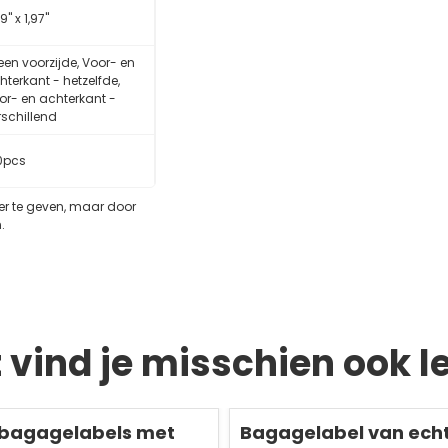
9" x 1,97"
leen voorzijde, Voor- en
hterkant - hetzelfde,
or- en achterkant -
rschillend
0pcs
eer te geven, maar door
.
t vind je misschien ook l
Redden
50 %
 bagagelabels met
Bagagelabel van echt