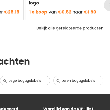
logo
ar
€28.18
Te koop
van
€0.82
naar
€1.90
Bekijk alle gerelateerde producten
achten
Lege bagagelabels
Leren bagagelabels
oduceerd
Word lid van de VIP-lijst