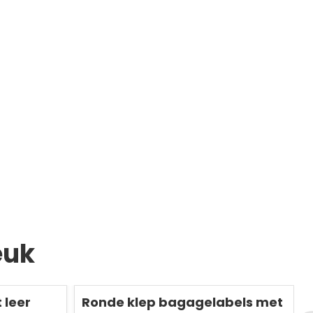
euk
Redden
50 %
R
 leer
Ronde klep bagagelabels met