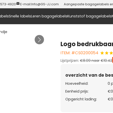
-573-4920
E-mail:
Info@GS-JJ.com
Aangepaste bagagelabels en t
abels
Snelle labels
Leren bagagelabels
Kunststof bagagelabels
ndje
Logo bedrukbaar 
ITEM: #CS0200054
Lijstprijzen:
€8.09
naar
€10.42
overzicht van de bes
Hoeveelheid:
0 
Eenheid prijs:
€0
Opgericht lading:
€0