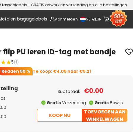
assenlabels - GRATIS artwork en verzending op alle bestellingen
Metalen bagagelabels
NL
Aanmelden
€
EUR
flip PU leren ID-tag met bandje
5
(1)
Redden
50 %
Te koop:
€4.05
naar
€5.21
telling
€0.00
Subtotaal:
pcs
Gratis
Verzending
Gratis
Bewijs
.00
TOEVOEGEN AAN
KOOP NU
.00
WINKELWAGEN