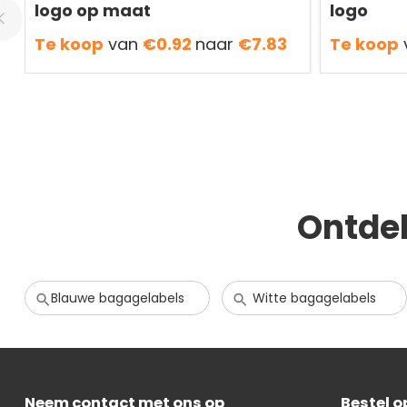
logo op maat
logo
Te koop
van
€0.92
naar
€7.83
Te koop
Ontde
Blauwe bagagelabels
Witte bagagelabels
Neem contact met ons op
Bestel 