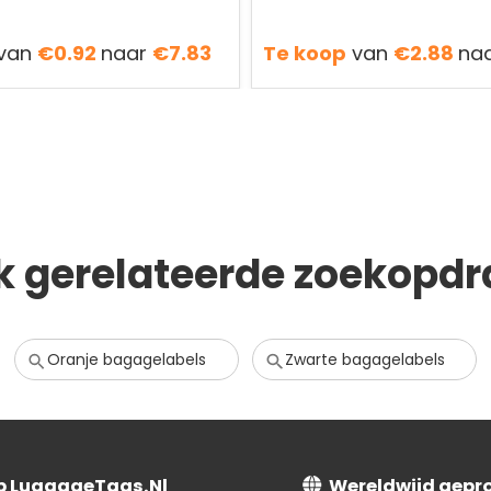
van
€0.92
naar
€7.83
Te koop
van
€2.88
na
k gerelateerde zoekopdr
Oranje bagagelabels
Zwarte bagagelabels
op LuggageTags.Nl
Wereldwijd gepr