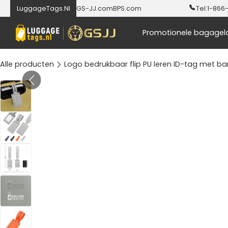
LuggageTags.Nl
GS-JJ.com
BPS.com
Tel:
1-866
Promotionele bagagel
Alle producten
Logo bedrukbaar flip PU leren ID-tag met ba