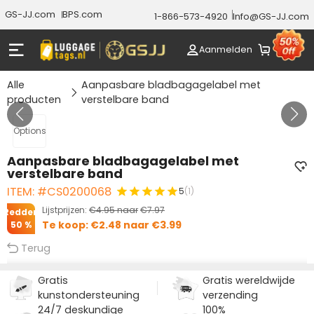
GS-JJ.com
BPS.com
1-866-573-4920
Info@GS-JJ.com
Aanmelden
Alle
Aanpasbare bladbagagelabel met
producten
verstelbare band
GALERIJ 1/0
Options
Aanpasbare bladbagagelabel met
verstelbare band
ITEM: #CS0200068
5
(1)
Lijstprijzen:
€4.95
naar
€7.97
Redden
Te koop:
€2.48
naar
€3.99
50 %
Terug
Gratis
Gratis wereldwijde
kunstondersteuning
verzending
24/7 deskundige
100%