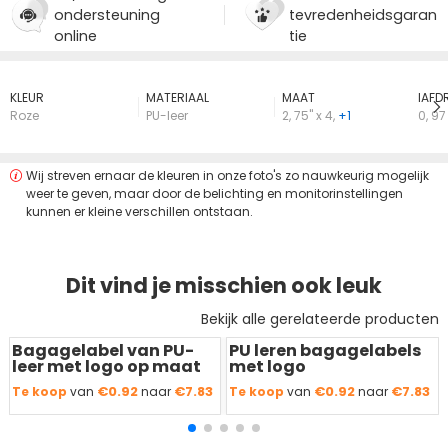
ondersteuning
tevredenheidsgaran
online
tie
KLEUR
MATERIAAL
MAAT
lAFD
Roze
PU-leer
2
,
75" x 4
,
+1
0
,
97 
Wij streven ernaar de kleuren in onze foto's zo nauwkeurig mogelijk
weer te geven, maar door de belichting en monitorinstellingen
kunnen er kleine verschillen ontstaan.
Dit vind je misschien ook leuk
Bekijk alle gerelateerde producten
Bagagelabel van PU-
PU leren bagagelabels
Redden
50 %
Redden
50 %
leer met logo op maat
met logo
€0.92
€7.83
€0.92
€7.83
Te koop
van
naar
Te koop
van
naar