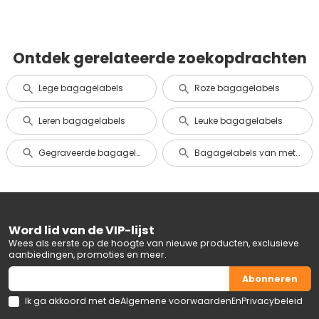
Ontdek gerelateerde zoekopdrachten
Lege bagagelabels
Roze bagagelabels
Leren bagagelabels
Leuke bagagelabels
Gegraveerde bagagelabels
Bagagelabels van metaal en aluminium
Word lid van de VIP-lijst
Wees als eerste op de hoogte van nieuwe producten, exclusieve
aanbiedingen, promoties en meer.
Abonneren
Ik ga akkoord met de
Algemene voorwaarden
En
Privacybeleid