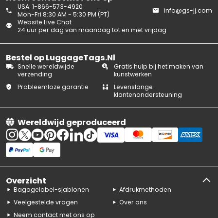
USA: 1-866-573-4920
info@gs-jj.com
Mon-Fri 8:30 AM - 5:30 PM (PT)
Website Live Chat
24 uur per dag van maandag tot en met vrijdag
Bestel op LuggageTags.Nl
Snelle wereldwijde
Gratis hulp bij het maken van
verzending
kunstwerken
Probleemloze garantie
Levenslange
klantenondersteuning
Wereldwijd geproduceerd
Overzicht
Bagagelabel-sjablonen
Afdrukmethoden
Veelgestelde vragen
Over ons
Neem contact met ons op