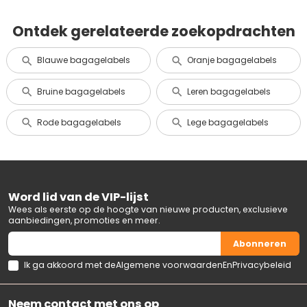
Ontdek gerelateerde zoekopdrachten
Blauwe bagagelabels
Oranje bagagelabels
Bruine bagagelabels
Leren bagagelabels
Rode bagagelabels
Lege bagagelabels
Word lid van de VIP-lijst
Wees als eerste op de hoogte van nieuwe producten, exclusieve
aanbiedingen, promoties en meer.
Abonneren
Ik ga akkoord met de
Algemene voorwaarden
En
Privacybeleid
Neem contact met ons op