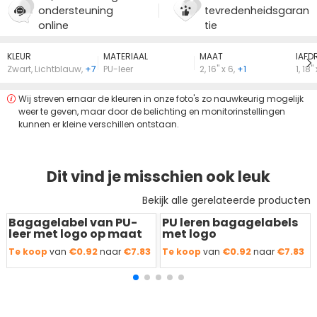
ondersteuning
tevredenheidsgaran
online
tie
KLEUR
MATERIAAL
MAAT
lAFD
Zwart
,
Lichtblauw
,
+7
PU-leer
2
,
16" x 6
,
+1
1
,
18" 
Wij streven ernaar de kleuren in onze foto's zo nauwkeurig mogelijk
weer te geven, maar door de belichting en monitorinstellingen
kunnen er kleine verschillen ontstaan.
Dit vind je misschien ook leuk
Bekijk alle gerelateerde producten
Bagagelabel van PU-
PU leren bagagelabels
Redden
50 %
Redden
50 %
leer met logo op maat
met logo
€0.92
€7.83
€0.92
€7.83
Te koop
van
naar
Te koop
van
naar