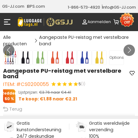
GS-JJ.com
BPS.com
1-866-573-4920
Info@GS-JJ.com
Aanmelden
Alle
Aangepaste PU-reistag met verstelbare
producten
band
Gallery 1/7
Options
Aangepaste PU-reistag met verstelbare
band
ITEM: #CS0200055
5
(1)
Lijstprijzen:
€3.76
naar
€4.41
Redden
Te koop:
€1.88
naar
€2.21
50 %
Terug
Gratis
Gratis wereldwijde
kunstondersteuning
verzending
24/7 deskundige
100%