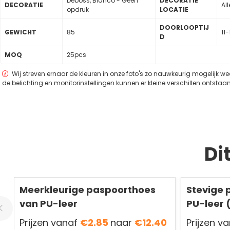
Deboss, Blanco - Geen
DECORATIE
DECORATIE
Al
opdruk
LOCATIE
DOORLOOPTIJ
GEWICHT
85
11
D
MOQ
25pcs
Wij streven ernaar de kleuren in onze foto's zo nauwkeurig mogelijk w
de belichting en monitorinstellingen kunnen er kleine verschillen ontstaan
Di
Meerkleurige paspoorthoes
Stevige 
van PU-leer
PU-leer 
Prijzen vanaf
€2.85
naar
€12.40
Prijzen v