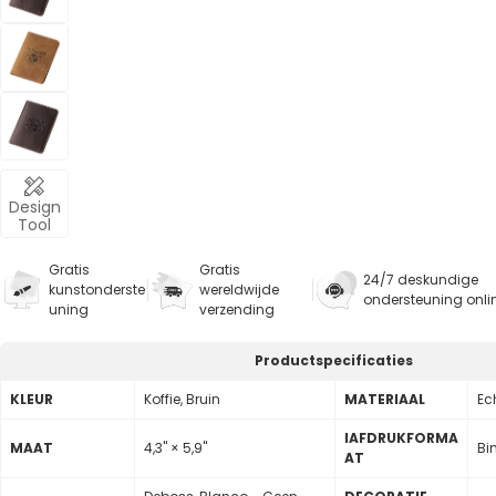
Design
Tool
Gratis
Gratis
24/7 deskundige
kunstonderste
wereldwijde
ondersteuning onli
uning
verzending
Productspecificaties
KLEUR
Koffie, Bruin
MATERIAAL
Ech
lAFDRUKFORMA
MAAT
4,3" × 5,9"
Bin
AT