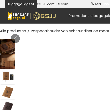
LuggageTags.Nl
GS-JJ.com
BPS.com
Tel:
1-866
Promotionele bagagel
Alle producten
Paspoorthouder van echt rundleer op maat