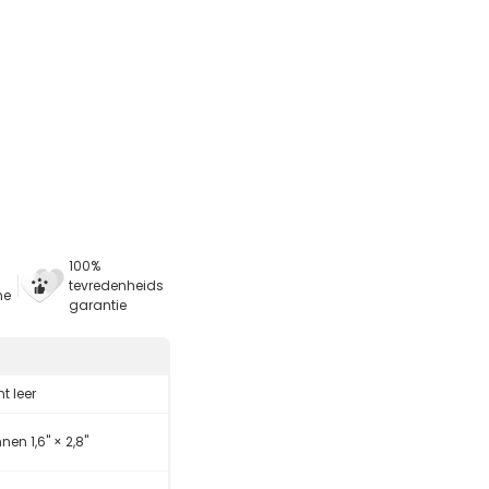
100%
tevredenheids
ne
garantie
t leer
nen 1,6" × 2,8"