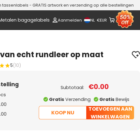
assenlabels - GRATIS artwork en verzending op alle bestellingen
Metalen bagagelabels
NL
Aanmelden
€
EUR
van echt rundleer op maat
5
(10)
telling
€0.00
Subtotaal:
pcs
Gratis
Verzending
Gratis
Bewijs
.00
TOEVOEGEN AAN
KOOP NU
.00
WINKELWAGEN