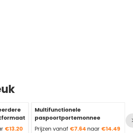
euk
eerdere
Multifunctionele
rtformaat
paspoortportemonnee
ar
€13.20
Prijzen vanaf
€7.64
naar
€14.49