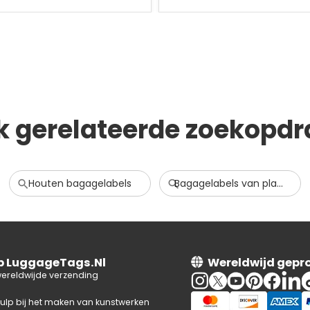
k gerelateerde zoekopdr
Houten bagagelabels
Bagagelabels van plastic en PVC
op LuggageTags.Nl
Wereldwijd gepr
wereldwijde verzending
hulp bij het maken van kunstwerken