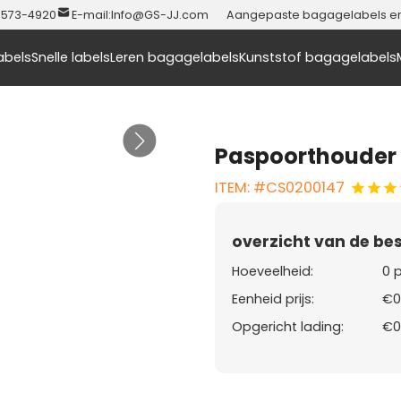
-573-4920
E-mail:
Info@GS-JJ.com
Aangepaste bagagelabels en t
abels
Snelle labels
Leren bagagelabels
Kunststof bagagelabels
Paspoorthouder 
ITEM: #CS0200147
overzicht van de bes
Hoeveelheid:
0 
Eenheid prijs:
€0
Opgericht lading:
€0