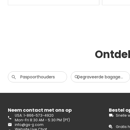
Ontde
Paspoorthouders
Gegraveerde bagagelabels
Neem contact met ons op
Bestel 
USA: 1-866-573-4920
Snelle 
Mon-Fri 8:30 AM - 5:30 PM (PT)
info@gs-jj.com
Gratis 
Website Live Chat