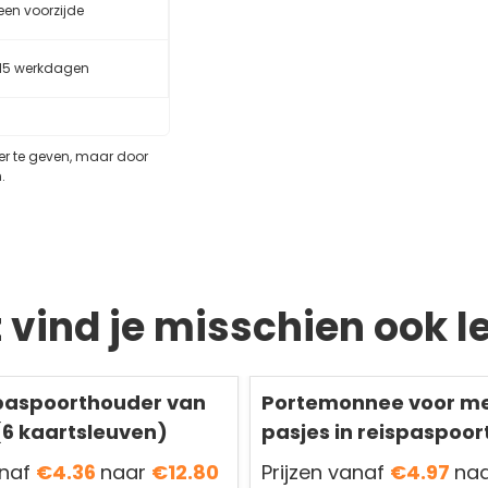
leen voorzijde
-15 werkdagen
eer te geven, maar door
.
t vind je misschien ook l
paspoorthouder van
Portemonnee voor m
(6 kaartsleuven)
pasjes in reispaspoo
anaf
€4.36
naar
€12.80
Prijzen vanaf
€4.97
na