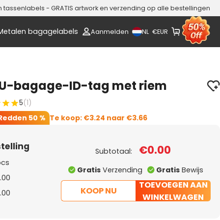
assenlabels - GRATIS artwork en verzending op alle bestellingen
Metalen bagagelabels
NL
Aanmelden
€
EUR
PU-bagage-ID-tag met riem
5
(1)
Redden
50 %
Te koop:
€3.24
naar
€3.66
telling
€0.00
Subtotaal:
pcs
Gratis
Verzending
Gratis
Bewijs
.00
TOEVOEGEN AAN
KOOP NU
.00
WINKELWAGEN