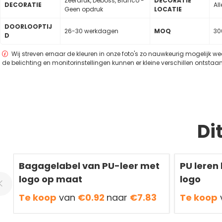
Zeefdruk, Deboss, Blanco -
DECORATIE
DECORATIE
Al
Geen opdruk
LOCATIE
DOORLOOPTIJ
26-30 werkdagen
MOQ
30
D
Wij streven ernaar de kleuren in onze foto's zo nauwkeurig mogelijk w
de belichting en monitorinstellingen kunnen er kleine verschillen ontstaan
Di
Redden
50 %
Redden
50 %
Bagagelabel van PU-leer met
PU leren
logo op maat
logo
Te koop
van
€0.92
naar
€7.83
Te koop