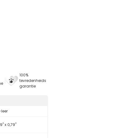
100%
tevredenheids
ne
garantie
-leer
9" x 0,79"