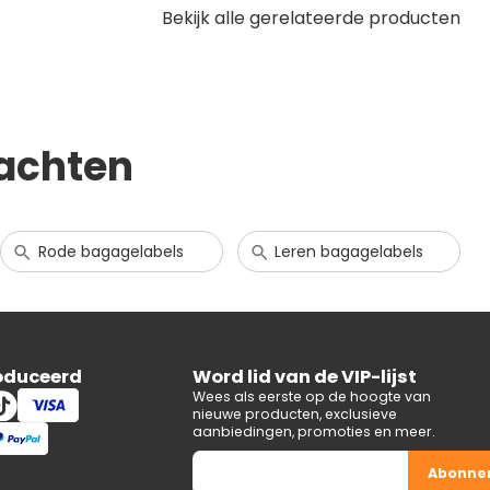
Bekijk alle gerelateerde producten
achten
Rode bagagelabels
Leren bagagelabels
oduceerd
Word lid van de VIP-lijst
Wees als eerste op de hoogte van
nieuwe producten, exclusieve
aanbiedingen, promoties en meer.
Abonne