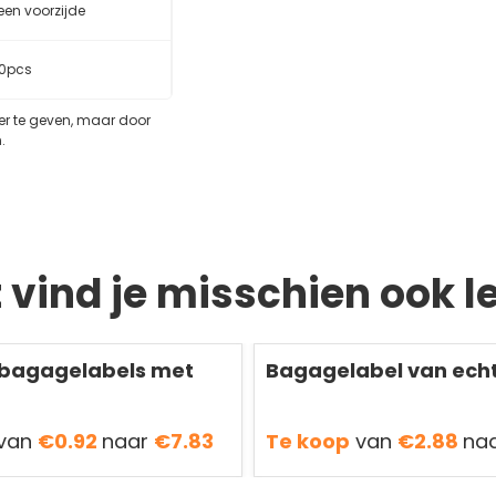
leen voorzijde
0pcs
eer te geven, maar door
.
t vind je misschien ook l
Redden
50 %
 bagagelabels met
Bagagelabel van echt
van
€0.92
naar
€7.83
Te koop
van
€2.88
na