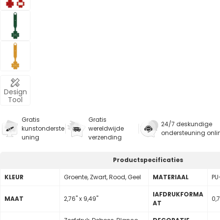
Design
Tool
Gratis
Gratis
24/7 deskundige
kunstonderste
wereldwijde
ondersteuning onli
uning
verzending
Productspecificaties
KLEUR
Groente, Zwart, Rood, Geel
MATERIAAL
PU
lAFDRUKFORMA
MAAT
2,76" x 9,49"
0,7
AT