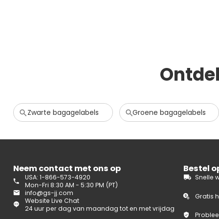
Ontde
Zwarte bagagelabels
Groene bagagelabels
Neem contact met ons op
Bestel 
USA: 1-866-573-4920
Snelle 
Mon-Fri 8:30 AM - 5:30 PM (PT)
info@gs-jj.com
Gratis 
Website Live Chat
24 uur per dag van maandag tot en met vrijdag
Problee