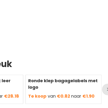
euk
Redden
50 %
R
 leer
Ronde klep bagagelabels met
logo
ar
€28.18
Te koop
van
€0.82
naar
€1.90