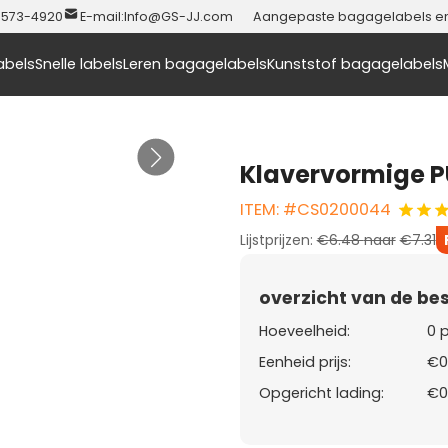
-573-4920
E-mail:
Info@GS-JJ.com
Aangepaste bagagelabels en t
abels
Snelle labels
Leren bagagelabels
Kunststof bagagelabels
Klavervormige 
ITEM: #CS0200044
Lijstprijzen:
€6.48
naar
€7.31
overzicht van de bes
Hoeveelheid:
0 
Eenheid prijs:
€0
Opgericht lading:
€0