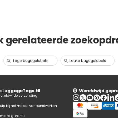
k gerelateerde zoekopdr
Lege bagagelabels
Leuke bagagelabels
op LuggageTags.Nl
Wereldwijd gepr
wereldwijde verzending
hulp bij het maken van kunstwerken
mloze garantie