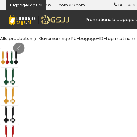
LuggageTags.Nl
GS-JJ.com
BPS.com
Tel:
1-866
Promotionele bagagel
Alle producten
Klavervormige PU-bagage-ID-tag met riem